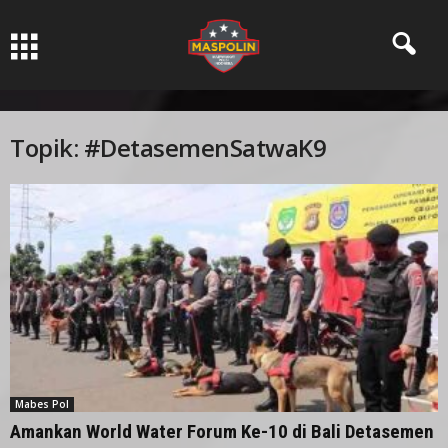
Pers Ksatria dabn Bermartabat
Topik: #DetasemenSatwaK9
Mabes Pol
Amankan World Water Forum Ke-10 di Bali Detasemen