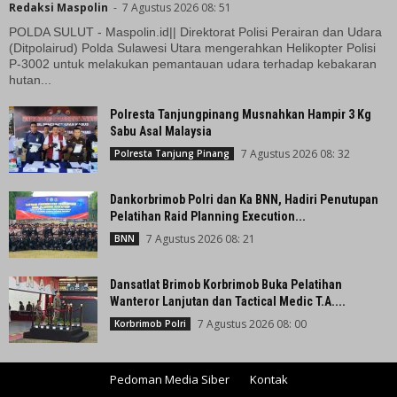
Redaksi Maspolin
-
7 Agustus 2026 08: 51
POLDA SULUT - Maspolin.id|| Direktorat Polisi Perairan dan Udara
(Ditpolairud) Polda Sulawesi Utara mengerahkan Helikopter Polisi
P-3002 untuk melakukan pemantauan udara terhadap kebakaran
hutan...
Polresta Tanjungpinang Musnahkan Hampir 3 Kg
Sabu Asal Malaysia
7 Agustus 2026 08: 32
Polresta Tanjung Pinang
Dankorbrimob Polri dan Ka BNN, Hadiri Penutupan
Pelatihan Raid Planning Execution...
7 Agustus 2026 08: 21
BNN
Dansatlat Brimob Korbrimob Buka Pelatihan
Wanteror Lanjutan dan Tactical Medic T.A....
7 Agustus 2026 08: 00
Korbrimob Polri
Pedoman Media Siber
Kontak