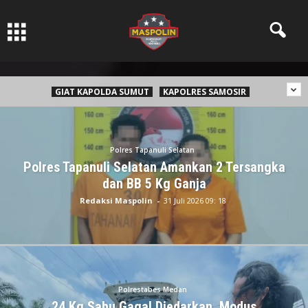
Pers Ksatria dabn Bermartabat
GIAT KAPOLDA SUMUT
KAPOLRES SAMOSIR
Polres Tapanuli Selatan
Polres Tapanuli Selatan Amankan 2 Tersangka
dan BB 5 Kg Ganja
Redaksi Maspolin
-
31 Juli 2026 09: 18
Polrestabes Medan
24 Kg Sabu Gagal Diedarkan, Modus