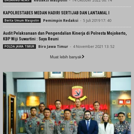
Redaksi Maspolin
-
14 Oktober 2022 06: 14
BREAKING NEWS!
KAPOLRESTABES MEDAN HADIRI SERTIJAB DAN LANTAMAL I
Pemimpin Redaksi
-
5 Juli 2019 17: 40
Berita Umum Maspolin
Audit Pelaksanaan dan Pengendalian Kinerja di Polresta Mojokerto,
KBP Wiji Suwartini : Saya Reuni
Biro Jawa Timur
-
4 November 2021 13: 52
POLDA JAWA TIMUR
Muat lebih banyak