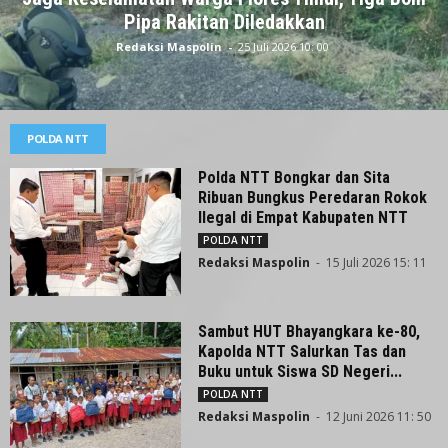
Pipa Rakitan Diledakkan
Redaksi Maspolin
-
25 Juli 2026 10: 00
POLDA NTT
Polda NTT Bongkar dan Sita
Ribuan Bungkus Peredaran Rokok
Ilegal di Empat Kabupaten NTT
POLDA NTT
Redaksi Maspolin
-
15 Juli 2026 15: 11
Sambut HUT Bhayangkara ke-80,
Kapolda NTT Salurkan Tas dan
Buku untuk Siswa SD Negeri...
POLDA NTT
Redaksi Maspolin
-
12 Juni 2026 11: 50