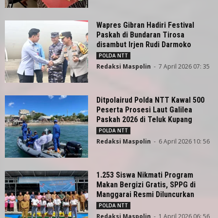
Wapres Gibran Hadiri Festival
Paskah di Bundaran Tirosa
disambut Irjen Rudi Darmoko
POLDA NTT
Redaksi Maspolin
-
7 April 2026 07: 35
Ditpolairud Polda NTT Kawal 500
Peserta Prosesi Laut Galilea
Paskah 2026 di Teluk Kupang
POLDA NTT
Redaksi Maspolin
-
6 April 2026 10: 56
1.253 Siswa Nikmati Program
Makan Bergizi Gratis, SPPG di
Manggarai Resmi Diluncurkan
POLDA NTT
Redaksi Maspolin
-
1 April 2026 06: 56