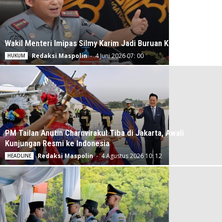
Wakil Menteri Imipas Silmy Karim Jadi Buruan KPK
Redaksi Maspolin
-
4 Juni 2026 07: 00
HUKUM
PM Tailan Anutin Charnvirakul Tiba di Jakarta, Awali
Kunjungan Resmi ke Indonesia
Redaksi Maspolin
-
4 Agustus 2026 10: 12
HEADLINE