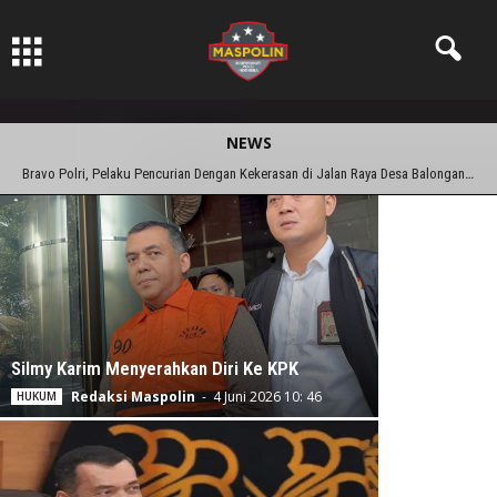
Pers Ksatria dabn Bermartabat
NEWS
Pembeli dan Penjual Sabu di Gisting Ditangkap Satresnarkoba Polres Tanggamus
Silmy Karim Menyerahkan Diri Ke KPK
Redaksi Maspolin
-
4 Juni 2026 10: 46
HUKUM