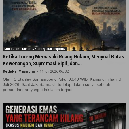
Kumpulan Tulisan S Stanley Sumampouw
Ketika Loreng Memasuki Ruang Hukum; Menyoal Batas
Kewenangan, Supremasi Sipil, dan...
Redaksi Maspolin
-
11 Juli 2026 06: 32
Oleh: S Stanley Sumampouw Pukul 03.40 WIB, Kamis dini hari, 9
Juli 2026. Saat Jakarta masih terlelap dalam sunyi, sebuah
pemandangan yang tidak lazim terjadi...