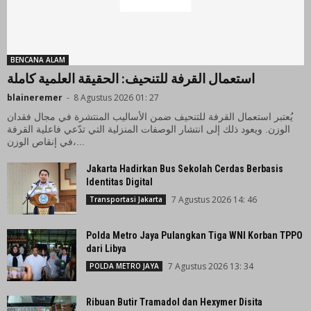
BENCANA ALAM
استعمال القرفة للتنحيف: الحقيقة العلمية كاملة
blaineremer
-
8 Agustus 2026 01: 27
يُعتبر استعمال القرفة للتنحيف ضمن الأساليب المنتشرة في مجال فقدان
الوزن. ويعود ذلك إلى انتشار الوصفات المنزلية التي تدّعي فاعلية القرفة
في إنقاص الوزن،...
Jakarta Hadirkan Bus Sekolah Cerdas Berbasis
Identitas Digital
7 Agustus 2026 14: 46
Transportasi Jakarta
Polda Metro Jaya Pulangkan Tiga WNI Korban TPPO
dari Libya
7 Agustus 2026 13: 34
POLDA METRO JAYA
Ribuan Butir Tramadol dan Hexymer Disita