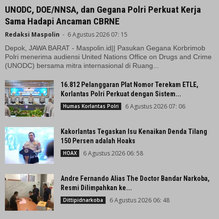
UNODC, DOE/NNSA, dan Gegana Polri Perkuat Kerja
Sama Hadapi Ancaman CBRNE
Redaksi Maspolin
-
6 Agustus 2026 07: 15
Depok, JAWA BARAT - Maspolin.id|| Pasukan Gegana Korbrimob
Polri menerima audiensi United Nations Office on Drugs and Crime
(UNODC) bersama mitra internasional di Ruang...
16.812 Pelanggaran Plat Nomor Terekam ETLE,
Korlantas Polri Perkuat dengan Sistem...
6 Agustus 2026 07: 06
Humas Korlantas Polri
Kakorlantas Tegaskan Isu Kenaikan Denda Tilang
150 Persen adalah Hoaks
6 Agustus 2026 06: 58
HOAX
Andre Fernando Alias The Doctor Bandar Narkoba,
Resmi Dilimpahkan ke...
6 Agustus 2026 06: 48
Dittipidnarkoba