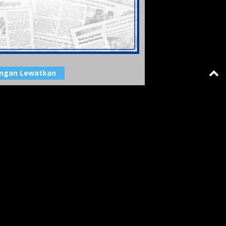
angan Lewatkan
 Terjunkan Tim Reaksi Cepat
ibusikan Logistik ke Cianjur
Redaksi Maspolin
-
ta Umum Maspolin
vember 2022 10: 44
ANAL MALANG DAMPINGI DANPOMAL
AMAL V CC KE KAPOLRESTA MALANG
Pemimpin Redaksi
-
TA JAWA TIMUR
ruari 2020 16: 52
ota DPRD Kota Jambi Bungkam Ditanya
it Bangunan Ruko Liar Jalan Sukarno