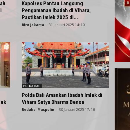
wah
Kapolres Pantau Langsung
i
Pengamanan Ibadah di Vihara,
Pastikan Imlek 2025 di...
Biro Jakarta
-
31 Januari 2025 14: 10
POLDA BALI
n
Polda Bali Amankan Ibadah Imlek di
lek
Vihara Satya Dharma Benoa
Redaksi Maspolin
-
30 Januari 2025 17: 16