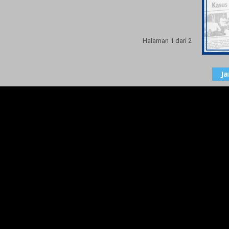
Halaman 1 dari 2
J
BNPB
Distr
Beri
22 No
DANL
LANT
BERI
5 Feb
Angg
Terka
Hatta