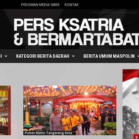
PEDOMAN MEDIA SIBER
KONTAK
Pers Ksatria dabn Bermartabat
I
KATEGORI BERITA DAERAH
BERITA UMUM MASPOLIN
Polres Metro Tangerang Kota