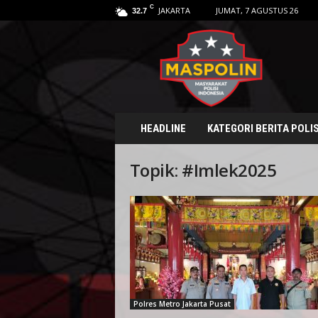
C
JAKARTA
JUMAT, 7 AGUSTUS 26
32.7
M
a
s
p
o
l
i
HEADLINE
KATEGORI BERITA POLIS
n
.
Topik: #Imlek2025
i
d
Polres Metro Jakarta Pusat