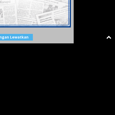
angan Lewatkan
patan Sembunyikan 211 Paket Sabu
a di Padang Diringkus Polisi
Redaksi Maspolin
-
esta Padang
nuari 2026 07: 49
ndam : Tindakan Represif Karena Warga
 Bisa Dikendalikan
Pemimpin Redaksi
-
TA JAWA TENGAH
ptember 2019 21: 41
es Rejang Lebong: Pembegal Yang Tewas
mbak Merupakan Residivis
Pemimpin Redaksi
-
INAL