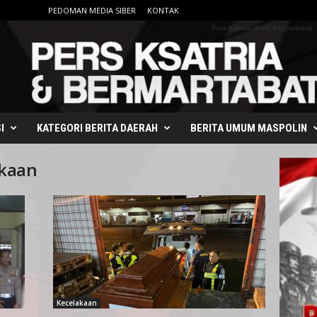
PEDOMAN MEDIA SIBER
KONTAK
Pers Ksatria dabn Bermartabat
I
KATEGORI BERITA DAERAH
BERITA UMUM MASPOLIN
akaan
Kecelakaan