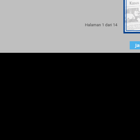
Halaman 1 dari 14
J
Keda
Wanit
Polr
12 Ja
Kape
Tidak
BERI
11 Se
Polr
Dite
KRIM