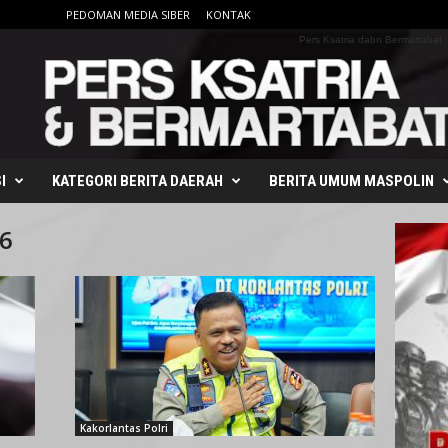
PEDOMAN MEDIA SIBER
KONTAK
Pers Ksatria dabn Bermartabat
I
KATEGORI BERITA DAERAH
BERITA UMUM MASPOLIN
26
Kakorlantas Polri