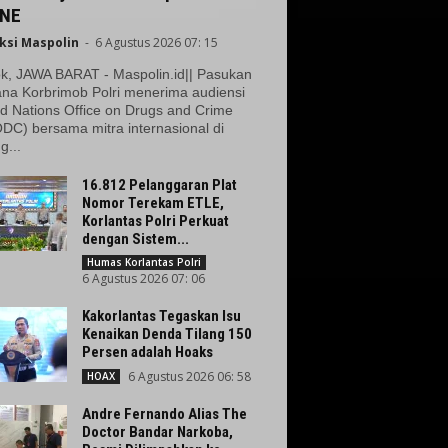
NE
ksi Maspolin
-
6 Agustus 2026 07: 15
k, JAWA BARAT - Maspolin.id|| Pasukan
na Korbrimob Polri menerima audiensi
d Nations Office on Drugs and Crime
DC) bersama mitra internasional di
g...
16.812 Pelanggaran Plat
Nomor Terekam ETLE,
Korlantas Polri Perkuat
dengan Sistem...
Humas Korlantas Polri
6 Agustus 2026 07: 06
Kakorlantas Tegaskan Isu
Kenaikan Denda Tilang 150
Persen adalah Hoaks
6 Agustus 2026 06: 58
HOAX
Andre Fernando Alias The
Doctor Bandar Narkoba,