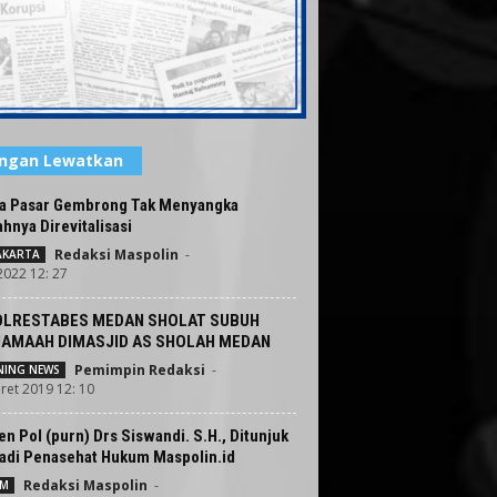
angan Lewatkan
a Pasar Gembrong Tak Menyangka
nya Direvitalisasi
Redaksi Maspolin
-
JAKARTA
 2022 12: 27
LRESTABES MEDAN SHOLAT SUBUH
AMAAH DIMASJID AS SHOLAH MEDAN
Pemimpin Redaksi
-
ING NEWS
ret 2019 12: 10
en Pol (purn) Drs Siswandi. S.H., Ditunjuk
adi Penasehat Hukum Maspolin.id
Redaksi Maspolin
-
UM