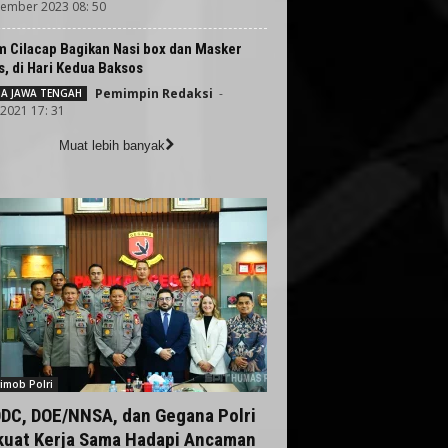
ember 2023 08: 50
m Cilacap Bagikan Nasi box dan Masker
s, di Hari Kedua Baksos
Pemimpin Redaksi
-
TA JAWA TENGAH
 2021 17: 31
Muat lebih banyak
imob Polri
DC, DOE/NNSA, dan Gegana Polri
kuat Kerja Sama Hadapi Ancaman