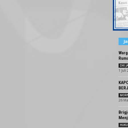
J
Warg
Rumah
DKI 
1 Juli
KAPO
BERJ
MORN
26 Ma
Brigj
Menj
HUK