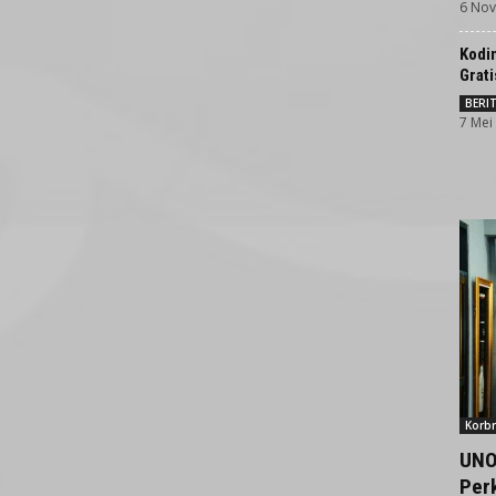
6 Nov
Kodi
Grati
BERI
7 Mei
Korbr
UNO
Per