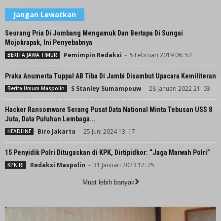
Jangan Lewatkan
Seorang Pria Di Jombang Mengamuk Dan Bertapa Di Sungai
Mojokrapak, Ini Penyebabnya
Pemimpin Redaksi
-
5 Februari 2019 06: 52
BERITA JAWA TIMUR
Praka Anumerta Tuppal AB Tiba Di Jambi Disambut Upacara Kemiliteran
S Stanley Sumampouw
-
28 Januari 2022 21: 03
Berita Umum Maspolin
Hacker Ransomware Serang Pusat Data National Minta Tebusan US$ 8
Juta, Data Puluhan Lembaga...
Biro Jakarta
-
25 Juni 2024 13: 17
HEADLINE
15 Penyidik Polri Ditugaskan di KPK, Dirtipidkor: “Jaga Marwah Polri”
Redaksi Maspolin
-
31 Januari 2023 12: 25
KPK-RI
Muat lebih banyak