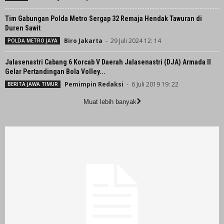
Tim Gabungan Polda Metro Sergap 32 Remaja Hendak Tawuran di
Duren Sawit
Biro Jakarta
-
29 Juli 2024 12: 14
POLDA METRO JAYA
Jalasenastri Cabang 6 Korcab V Daerah Jalasenastri (DJA) Armada II
Gelar Pertandingan Bola Volley...
Pemimpin Redaksi
-
6 Juli 2019 19: 22
BERITA JAWA TIMUR
Muat lebih banyak