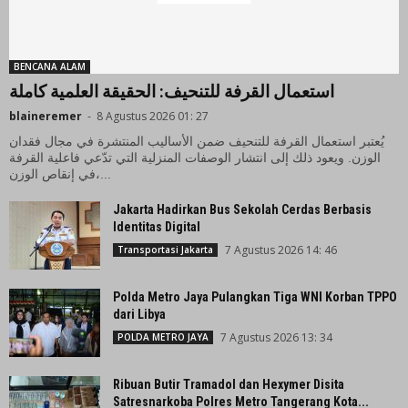
BENCANA ALAM
استعمال القرفة للتنحيف: الحقيقة العلمية كاملة
blaineremer
-
8 Agustus 2026 01: 27
يُعتبر استعمال القرفة للتنحيف ضمن الأساليب المنتشرة في مجال فقدان
الوزن. ويعود ذلك إلى انتشار الوصفات المنزلية التي تدّعي فاعلية القرفة
في إنقاص الوزن،...
Jakarta Hadirkan Bus Sekolah Cerdas Berbasis
Identitas Digital
7 Agustus 2026 14: 46
Transportasi Jakarta
Polda Metro Jaya Pulangkan Tiga WNI Korban TPPO
dari Libya
7 Agustus 2026 13: 34
POLDA METRO JAYA
Ribuan Butir Tramadol dan Hexymer Disita
Satresnarkoba Polres Metro Tangerang Kota...