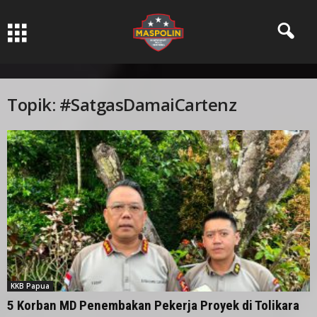
Pers Ksatria dabn Bermartabat
Topik: #SatgasDamaiCartenz
KKB Papua
5 Korban MD Penembakan Pekerja Proyek di Tolikara