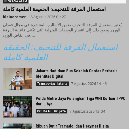
BENCANA ALAM
استعمال القرفة للتنحيف: الحقيقة العلمية كاملة
blaineremer
-
8 Agustus 2026 01: 27
يُعتبر استعمال القرفة للتنحيف ضمن الأساليب المنتشرة في مجال فقدان
الوزن. ويعود ذلك إلى انتشار الوصفات المنزلية التي تدّعي فاعلية القرفة
في إنقاص الوزن،...
استعمال القرفة للتنحيف: الحقيقة
العلمية كاملة
Jakarta Hadirkan Bus Sekolah Cerdas Berbasis
Identitas Digital
7 Agustus 2026 14: 46
Transportasi Jakarta
Polda Metro Jaya Pulangkan Tiga WNI Korban TPPO
dari Libya
7 Agustus 2026 13: 34
POLDA METRO JAYA
Ribuan Butir Tramadol dan Hexymer Disita