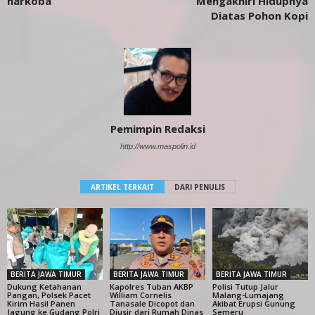
narkoba
Mengakhiri Hidupnya
Diatas Pohon Kopi
Pemimpin Redaksi
http://www.maspolin.id
ARTIKEL TERKAIT
DARI PENULIS
BERITA JAWA TIMUR
BERITA JAWA TIMUR
BERITA JAWA TIMUR
Dukung Ketahanan
Kapolres Tuban AKBP
Polisi Tutup Jalur
Pangan, Polsek Pacet
William Cornelis
Malang-Lumajang
Kirim Hasil Panen
Tanasale Dicopot dan
Akibat Erupsi Gunung
Jagung ke Gudang Polri
Diusir dari Rumah Dinas
Semeru