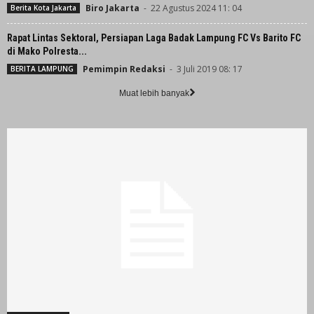
Biro Jakarta
-
22 Agustus 2024 11: 04
Berita Kota Jakarta
Rapat Lintas Sektoral, Persiapan Laga Badak Lampung FC Vs Barito FC
di Mako Polresta...
Pemimpin Redaksi
-
3 Juli 2019 08: 17
BERITA LAMPUNG
Muat lebih banyak