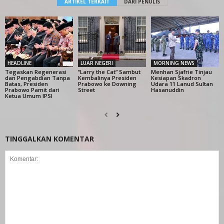
ARTIKEL TERKAIT
DARI PENULIS
HEADLINE
LUAR NEGERI
MORNING NEWS
Tegaskan Regenerasi
“Larry the Cat” Sambut
Menhan Sjafrie Tinjau
dan Pengabdian Tanpa
Kembalinya Presiden
Kesiapan Skadron
Batas, Presiden
Prabowo ke Downing
Udara 11 Lanud Sultan
Prabowo Pamit dari
Street
Hasanuddin
Ketua Umum IPSI
TINGGALKAN KOMENTAR