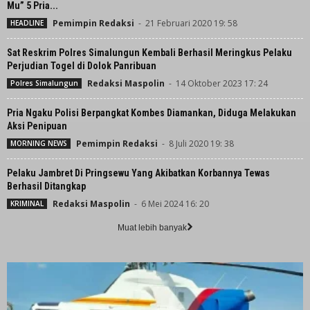
Mu” 5 Pria...
Pemimpin Redaksi
-
21 Februari 2020 19: 58
HEADLINE
Sat Reskrim Polres Simalungun Kembali Berhasil Meringkus Pelaku
Perjudian Togel di Dolok Panribuan
Redaksi Maspolin
-
14 Oktober 2023 17: 24
Polres Simalungun
Pria Ngaku Polisi Berpangkat Kombes Diamankan, Diduga Melakukan
Aksi Penipuan
Pemimpin Redaksi
-
8 Juli 2020 19: 38
MORNING NEWS
Pelaku Jambret Di Pringsewu Yang Akibatkan Korbannya Tewas
Berhasil Ditangkap
Redaksi Maspolin
-
6 Mei 2024 16: 20
KRIMINAL
Muat lebih banyak