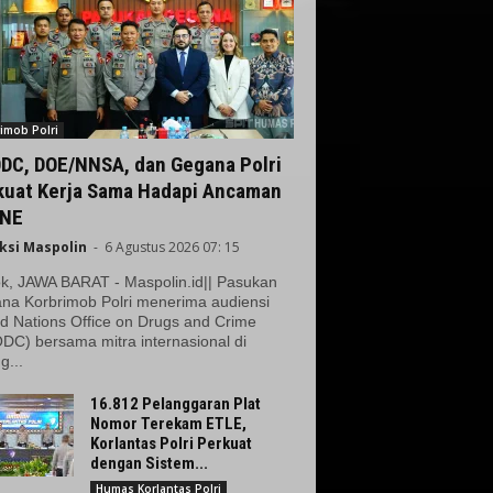
imob Polri
DC, DOE/NNSA, dan Gegana Polri
kuat Kerja Sama Hadapi Ancaman
NE
ksi Maspolin
-
6 Agustus 2026 07: 15
k, JAWA BARAT - Maspolin.id|| Pasukan
na Korbrimob Polri menerima audiensi
d Nations Office on Drugs and Crime
DC) bersama mitra internasional di
g...
16.812 Pelanggaran Plat
Nomor Terekam ETLE,
Korlantas Polri Perkuat
dengan Sistem...
Humas Korlantas Polri