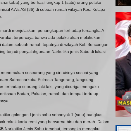
snarkoba) yang berhasil ungkap 1 (satu) orang pelaku
nisial A Als AS (36) di sebuah rumah wilayah Kec. Kelapa
.
mardi menjelaskan, penangkapan terhadap tersangka A
asyarakat terpercaya bahwa ada pelaku akan melakukan
di dalam sebuah rumah tepatnya di wilayah Kel. Bencongan
ng terjadi penyalahgunaan Narkotika jenis Sabu di lokasi
menemukan seseorang yang ciri-cirinya sesuai yang
 team Satresnarkoba Polresta Tangerang, langsung
terhadap seorang laki-laki, yang dicurigai mengaku
eriksaan Badan, Pakaian, rumah dan tempat tertutup
asya.
otika golongan I jenis sabu sebanyak 1 (satu) bungkus
sbak rokok kartu remi yang berwarna biru dan merah. Dalam
BB Narkotika Jenis Sabu tersebut, tersangka mengakui