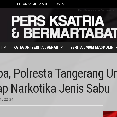
PEDOMAN MEDIA SIBER
KONTAK
Pers Ksatria dabn Bermartabat
I
KATEGORI BERITA DAERAH
BERITA UMUM MASPOLIN
ba, Polresta Tangerang U
ap Narkotika Jenis Sabu
19 22: 34