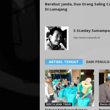
Berebut Janda, Dua Orang Saling C
Di Lumajang
S Stanley Sumamp
http://www.maspolin.id
ARTIKEL TERKAIT
DARI PENULIS
BERITA JAWA TIMUR
Berita
Dukung Ketahanan Pangan,
Pemusn