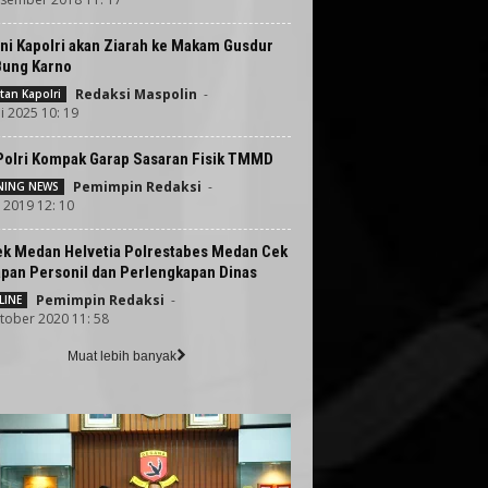
ini Kapolri akan Ziarah ke Makam Gusdur
Bung Karno
Redaksi Maspolin
-
tan Kapolri
i 2025 10: 19
Polri Kompak Garap Sasaran Fisik TMMD
Pemimpin Redaksi
-
ING NEWS
i 2019 12: 10
ek Medan Helvetia Polrestabes Medan Cek
apan Personil dan Perlengkapan Dinas
Pemimpin Redaksi
-
LINE
tober 2020 11: 58
Muat lebih banyak