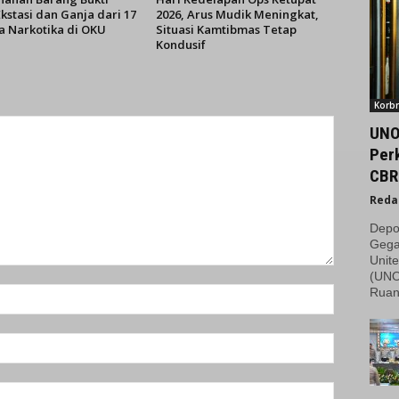
kstasi dan Ganja dari 17
2026, Arus Mudik Meningkat,
a Narkotika di OKU
Situasi Kamtibmas Tetap
Kondusif
Korbr
UNO
Per
CBR
Reda
Depo
Gega
Unite
(UNO
Ruan