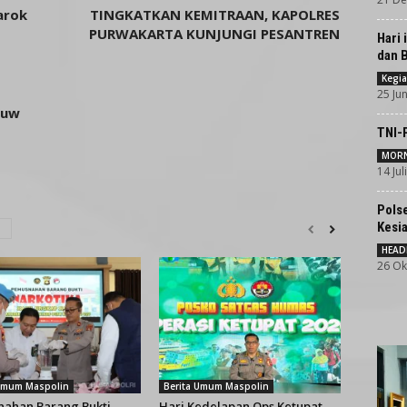
arok
TINGKATKAN KEMITRAAN, KAPOLRES
PURWAKARTA KUNJUNGI PESANTREN
Hari 
dan 
Kegia
25 Jun
ouw
TNI-
MORN
14 Jul
Pols
Kesi
HEAD
26 Ok
 Umum Maspolin
Berita Umum Maspolin
ahan Barang Bukti
Hari Kedelapan Ops Ketupat