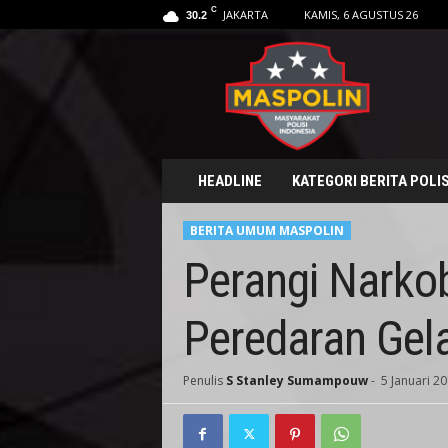
C
JAKARTA
KAMIS, 6 AGUSTUS 26
30.2
M
a
s
p
o
l
i
HEADLINE
KATEGORI BERITA POLIS
n
.
BERITA UMUM MASPOLIN
i
d
Perangi Narko
Peredaran Gel
Penulis
S Stanley Sumampouw
-
5 Januari 20