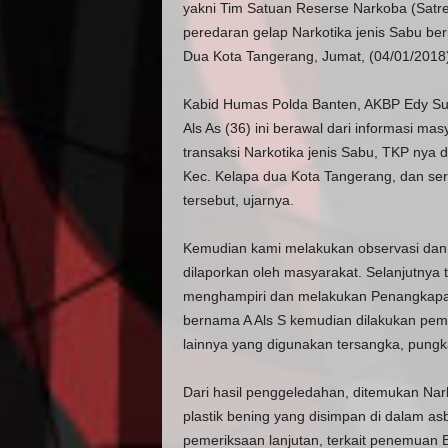
yakni Tim Satuan Reserse Narkoba (Satre
peredaran gelap Narkotika jenis Sabu beri
Dua Kota Tangerang, Jumat, (04/01/2018)
Kabid Humas Polda Banten, AKBP Edy Su
Als As (36) ini berawal dari informasi m
transaksi Narkotika jenis Sabu, TKP nya 
Kec. Kelapa dua Kota Tangerang, dan seri
tersebut, ujarnya.
Kemudian kami melakukan observasi dan 
dilaporkan oleh masyarakat. Selanjutnya
menghampiri dan melakukan Penangkapan 
bernama A Als S kemudian dilakukan pem
lainnya yang digunakan tersangka, pungk
Dari hasil penggeledahan, ditemukan Nark
plastik bening yang disimpan di dalam a
pemeriksaan lanjutan, terkait penemuan 