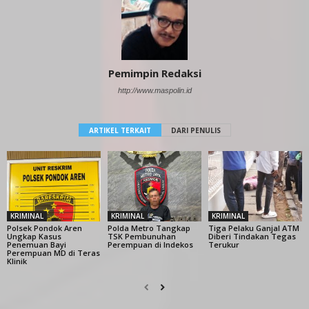
Pemimpin Redaksi
http://www.maspolin.id
ARTIKEL TERKAIT
DARI PENULIS
KRIMINAL
KRIMINAL
KRIMINAL
Polsek Pondok Aren
Polda Metro Tangkap
Tiga Pelaku Ganjal ATM
Ungkap Kasus
TSK Pembunuhan
Diberi Tindakan Tegas
Penemuan Bayi
Perempuan di Indekos
Terukur
Perempuan MD di Teras
Klinik