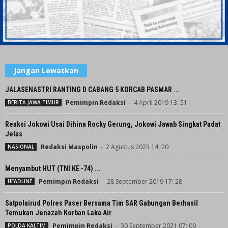
Jangan Lewatkan
JALASENASTRI RANTING D CABANG 5 KORCAB PASMAR ...
Pemimpin Redaksi
-
4 April 2019 13: 51
BERITA JAWA TIMUR
Reaksi Jokowi Usai Dihina Rocky Gerung, Jokowi Jawab Singkat Padat
Jelas
Redaksi Maspolin
-
2 Agustus 2023 14: 20
NASIONAL
Menyambut HUT (TNI KE -74) ...
Pemimpin Redaksi
-
28 September 2019 17: 28
HEADLINE
Satpolairud Polres Paser Bersama Tim SAR Gabungan Berhasil
Temukan Jenazah Korban Laka Air
Pemimpin Redaksi
-
30 September 2021 07: 09
POLDA KALTIM