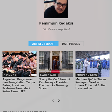
Pemimpin Redaksi
http://www.maspolin.id
ARTIKEL TERKAIT
DARI PENULIS
HEADLINE
LUAR NEGERI
MORNING NEWS
Tegaskan Regenerasi
“Larry the Cat” Sambut
Menhan Sjafrie Tinjau
dan Pengabdian Tanpa
Kembalinya Presiden
Kesiapan Skadron
Batas, Presiden
Prabowo ke Downing
Udara 11 Lanud Sultan
Prabowo Pamit dari
Street
Hasanuddin
Ketua Umum IPSI