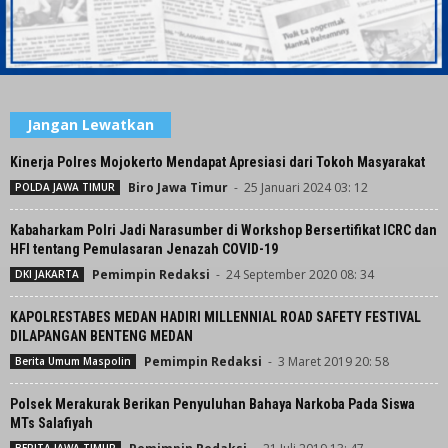
Jangan Lewatkan
Kinerja Polres Mojokerto Mendapat Apresiasi dari Tokoh Masyarakat
Biro Jawa Timur
-
25 Januari 2024 03: 12
POLDA JAWA TIMUR
Kabaharkam Polri Jadi Narasumber di Workshop Bersertifikat ICRC dan
HFI tentang Pemulasaran Jenazah COVID-19
Pemimpin Redaksi
-
24 September 2020 08: 34
DKI JAKARTA
KAPOLRESTABES MEDAN HADIRI MILLENNIAL ROAD SAFETY FESTIVAL
DILAPANGAN BENTENG MEDAN
Pemimpin Redaksi
-
3 Maret 2019 20: 58
Berita Umum Maspolin
Polsek Merakurak Berikan Penyuluhan Bahaya Narkoba Pada Siswa
MTs Salafiyah
BERITA JAWA TIMUR