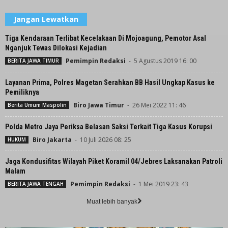
Jangan Lewatkan
Tiga Kendaraan Terlibat Kecelakaan Di Mojoagung, Pemotor Asal
Nganjuk Tewas Dilokasi Kejadian
Pemimpin Redaksi
-
5 Agustus 2019 16: 00
BERITA JAWA TIMUR
Layanan Prima, Polres Magetan Serahkan BB Hasil Ungkap Kasus ke
Pemiliknya
Biro Jawa Timur
-
26 Mei 2022 11: 46
Berita Umum Maspolin
Polda Metro Jaya Periksa Belasan Saksi Terkait Tiga Kasus Korupsi
Biro Jakarta
-
10 Juli 2026 08: 25
HUKUM
Jaga Kondusifitas Wilayah Piket Koramil 04/Jebres Laksanakan Patroli
Malam
Pemimpin Redaksi
-
1 Mei 2019 23: 43
BERITA JAWA TENGAH
Muat lebih banyak