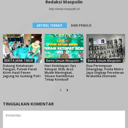
Redaksi Maspolin
http://www.maspolin.id
ARTIKEL TERKAIT
DARI PENULIS
BERITA JAWA TIMUR
Berita Umum Maspolin
Berita Umum Maspolin
Dukung Ketahanan
Hari Kedelapan Ops
Dua Perempuan
Pangan, Polsek Pacet
Ketupat 2026, Arus
Ditangkap, Polda Metro
Kirim Hasil Panen
Mudik Meningkat,
Jaya Ungkap Peredaran
Jagung ke Gudang Polri
Situasi Kamtibmas
Nrakotika Etomade
Tetap Kondusif
TINGGALKAN KOMENTAR