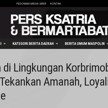
PEDOMAN MEDIA SIBER
KONTAK
Pers Ksatria dabn Bermartabat
I
KATEGORI BERITA DAERAH
BERITA UMUM MASPOLIN
 di Lingkungan Korbrimob
Tekankan Amanah, Loyali
me