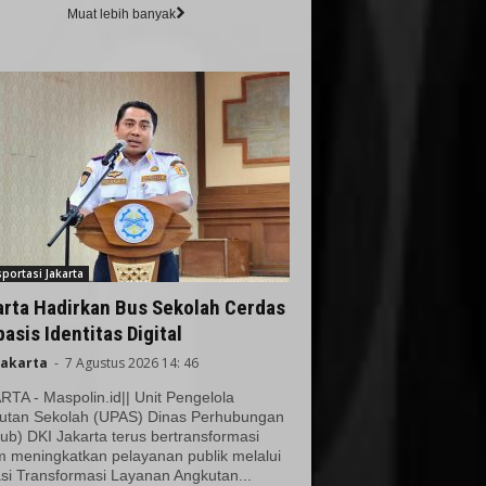
Muat lebih banyak
portasi Jakarta
arta Hadirkan Bus Sekolah Cerdas
asis Identitas Digital
Jakarta
-
7 Agustus 2026 14: 46
TA - Maspolin.id|| Unit Pengelola
utan Sekolah (UPAS) Dinas Perhubungan
ub) DKI Jakarta terus bertransformasi
m meningkatkan pelayanan publik melalui
si Transformasi Layanan Angkutan...