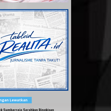
angan Lewatkan
ek Sumberrejo Serahkan Bingkisan