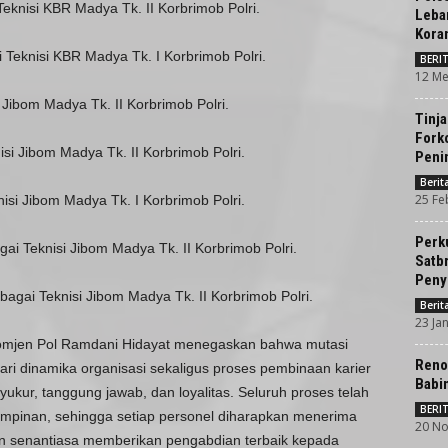
eknisi KBR Madya Tk. II Korbrimob Polri.
Leba
Kora
 Teknisi KBR Madya Tk. I Korbrimob Polri.
BERI
12 Me
 Jibom Madya Tk. II Korbrimob Polri.
Tinja
Fork
si Jibom Madya Tk. II Korbrimob Polri.
Penin
Beri
25 Fe
isi Jibom Madya Tk. I Korbrimob Polri.
Perk
ai Teknisi Jibom Madya Tk. II Korbrimob Polri.
Satb
Peny
agai Teknisi Jibom Madya Tk. II Korbrimob Polri.
Beri
23 Ja
omjen Pol Ramdani Hidayat menegaskan bahwa mutasi
Reno
ri dinamika organisasi sekaligus proses pembinaan karier
Babi
ukur, tanggung jawab, dan loyalitas. Seluruh proses telah
BERI
impinan, sehingga setiap personel diharapkan menerima
20 No
n senantiasa memberikan pengabdian terbaik kepada