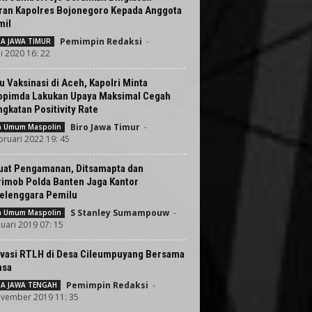
ran Kapolres Bojonegoro Kepada Anggota
mil
Pemimpin Redaksi
-
TA JAWA TIMUR
i 2020 16: 22
u Vaksinasi di Aceh, Kapolri Minta
opimda Lakukan Upaya Maksimal Cegah
gkatan Positivity Rate
Biro Jawa Timur
-
ta Umum Maspolin
bruari 2022 19: 45
uat Pengamanan, Ditsamapta dan
rimob Polda Banten Jaga Kantor
elenggara Pemilu
S Stanley Sumampouw
-
ta Umum Maspolin
nuari 2019 07: 15
vasi RTLH di Desa Cileumpuyang Bersama
nsa
Pemimpin Redaksi
-
TA JAWA TENGAH
vember 2019 11: 35