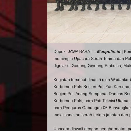
Depok, JAWA BARAT –
Maspolin.id
|| Ko
memimpin Upacara Serah Terima dan Pelan
digelar di Gedung Gineung Pratidina, Mak
Kegiatan tersebut dihadiri oleh Wadankor
Korbrimob Polri Brigjen Pol. Yuri Karson
Brigjen Pol. Anang Sumpena, Danpas Brim
Korbrimob Polri, para Pati Teknisi Utam
para Pengurus Gabungan 06 Bhayangkari K
melaksanakan serah terima jabatan dan p
Upacara diawali dengan penghormatan pa