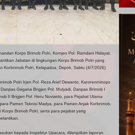
mandan Korps Brimob Polri, Komjen Pol. Ramdani Hidayat,
tikan Jabatan di lingkungan Korps Brimob Polri yang
o Korbrimob Polri, Kelapadua, Depok, Sabtu (4/7/2026).
brimob Polri Irjen Pol. Reza Arief Dewanto, Karorenminops
o, Danpas Gegana Brigjen Pol. Mulyadi, Danpas Brimob I
ob II Brigjen Pol. Heru Novianto, para Pejabat Utama
a, para Pamen Teknisi Madya, para Pamen Anjak Korbrimob,
orps Brimob Polri, serta para pejabat yang
elantikan.
sukan kepada Inspektur Upacara, dilanjutkan laporan