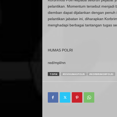
Korbrimob Polri kepada seluruh pejabat
pelantikan. Momentum tersebut menjadi 
diemban dapat dijalankan dengan penuh int
pelantikan jabatan ini, diharapkan Korbrim
menghadapi berbagai tantangan tugas se
HUMAS POLRI
red/mpl/nn
TOPIK
#DIVHUMASPOLRI
#KORBRIMOBPOLRI