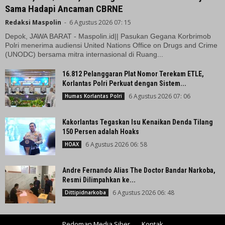
Sama Hadapi Ancaman CBRNE
Redaksi Maspolin
-
6 Agustus 2026 07: 15
Depok, JAWA BARAT - Maspolin.id|| Pasukan Gegana Korbrimob
Polri menerima audiensi United Nations Office on Drugs and Crime
(UNODC) bersama mitra internasional di Ruang...
16.812 Pelanggaran Plat Nomor Terekam ETLE,
Korlantas Polri Perkuat dengan Sistem...
6 Agustus 2026 07: 06
Humas Korlantas Polri
Kakorlantas Tegaskan Isu Kenaikan Denda Tilang
150 Persen adalah Hoaks
6 Agustus 2026 06: 58
HOAX
Andre Fernando Alias The Doctor Bandar Narkoba,
Resmi Dilimpahkan ke...
6 Agustus 2026 06: 48
Dittipidnarkoba
Pedoman Media Siber
Kontak