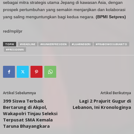
sebagai mitra strategis utama Jepang di kawasan Asia, dengan
prospek pertumbuhan yang semakin menjanjikan dan kolaborasi
yang saling menguntungkan bagi kedua negara.
(BPMI Setpres)
red/mpl/pr
TOPIK
#HEADLINE
#KUNKERPRESIDEN
#LUARNEGERI
#PRABOWOSUBIANTO
#PRESIDENRI
Artikel Sebelumnya
Artikel Berikutnya
399 Siswa Terbaik
Lagi 2 Prajurit Gugur di
Bertarung di Akpol,
Lebanon, Ini Kronologinya
Wakapolri Tinjau Seleksi
Terpusat SMA Kemala
Taruna Bhayangkara