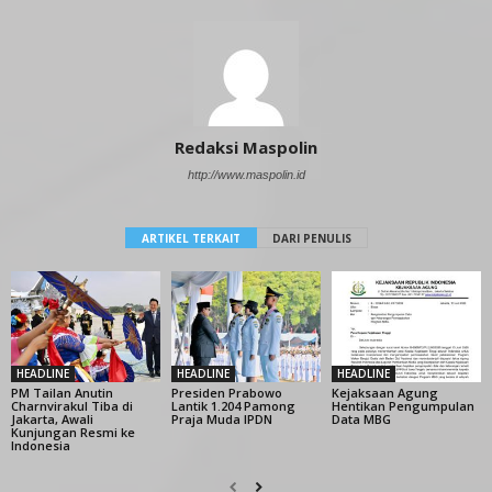
Redaksi Maspolin
http://www.maspolin.id
ARTIKEL TERKAIT
DARI PENULIS
HEADLINE
HEADLINE
HEADLINE
PM Tailan Anutin
Presiden Prabowo
Kejaksaan Agung
Charnvirakul Tiba di
Lantik 1.204 Pamong
Hentikan Pengumpulan
Jakarta, Awali
Praja Muda IPDN
Data MBG
Kunjungan Resmi ke
Indonesia