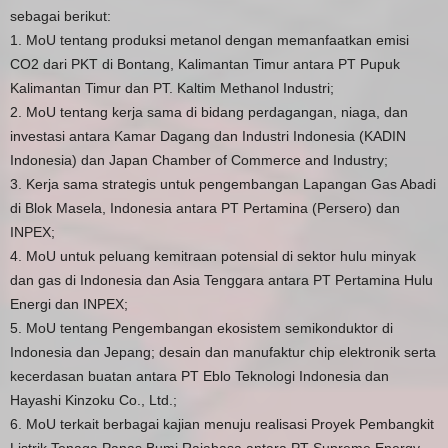
sebagai berikut:
1. MoU tentang produksi metanol dengan memanfaatkan emisi
CO2 dari PKT di Bontang, Kalimantan Timur antara PT Pupuk
Kalimantan Timur dan PT. Kaltim Methanol Industri;
2. MoU tentang kerja sama di bidang perdagangan, niaga, dan
investasi antara Kamar Dagang dan Industri Indonesia (KADIN
Indonesia) dan Japan Chamber of Commerce and Industry;
3. Kerja sama strategis untuk pengembangan Lapangan Gas Abadi
di Blok Masela, Indonesia antara PT Pertamina (Persero) dan
INPEX;
4. MoU untuk peluang kemitraan potensial di sektor hulu minyak
dan gas di Indonesia dan Asia Tenggara antara PT Pertamina Hulu
Energi dan INPEX;
5. MoU tentang Pengembangan ekosistem semikonduktor di
Indonesia dan Jepang; desain dan manufaktur chip elektronik serta
kecerdasan buatan antara PT Eblo Teknologi Indonesia dan
Hayashi Kinzoku Co., Ltd.;
6. MoU terkait berbagai kajian menuju realisasi Proyek Pembangkit
Listrik Tenaga Panas Bumi Rajabasa antara PT Supreme Energy