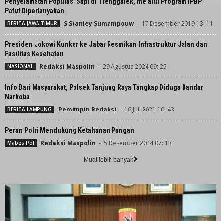
Penyelamatan Populasi Sapi di Trenggalek, melalui Program IPBP
Patut Dipertanyakan
S Stanley Sumampouw
-
17 Desember 2019 13: 11
BERITA JAWA TIMUR
Presiden Jokowi Kunker ke Jabar Resmikan Infrastruktur Jalan dan
Fasilitas Kesehatan
Redaksi Maspolin
-
29 Agustus 2024 09: 25
NASIONAL
Info Dari Masyarakat, Polsek Tanjung Raya Tangkap Diduga Bandar
Narkoba
Pemimpin Redaksi
-
16 Juli 2021 10: 43
BERITA LAMPUNG
Peran Polri Mendukung Ketahanan Pangan
Redaksi Maspolin
-
5 Desember 2024 07: 13
Mabes Pol
Muat lebih banyak