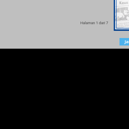
Halaman 1 dari 7
J
Satu
Peng
Nomo
BERI
8 Nov
Polda
Pena
Giat 
15 Jul
Strat
Koru