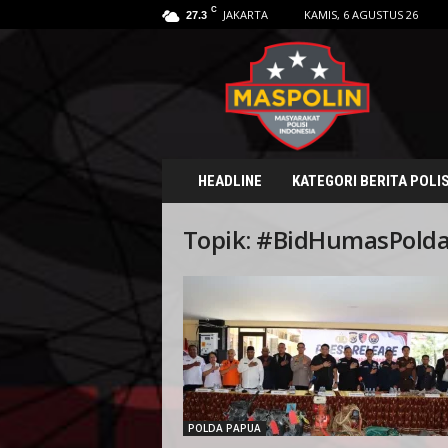
C
JAKARTA
KAMIS, 6 AGUSTUS 26
27.3
M
a
s
p
o
l
i
HEADLINE
KATEGORI BERITA POLIS
n
.
Topik: #BidHumasPold
i
d
POLDA PAPUA