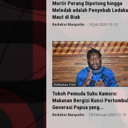
Mortir Perang Dipotong hingga
Meledak adalah Penyebab Ledak
Maut di Biak
Redaksi Maspolin
-
18 Juli 2026 10: 15
DivHumas Polri
Tokoh Pemuda Suku Kamoro:
Makanan Bergizi Kunci Pertumbu
Generasi Papua yang...
Redaksi Maspolin
-
18 Februari 2025 11: 31