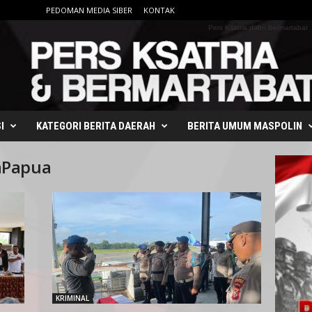
PEDOMAN MEDIA SIBER
KONTAK
Pers Ksatria dabn Bermartabat
I
KATEGORI BERITA DAERAH
BERITA UMUM MASPOLIN
aPapua
KRIMINAL