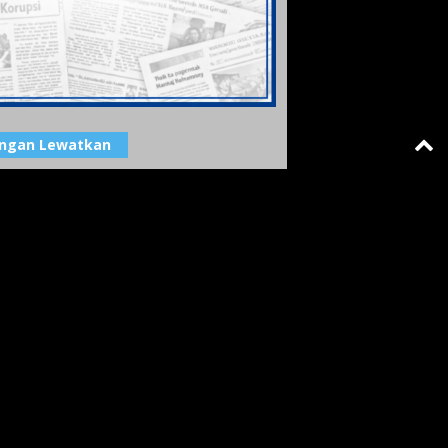
angan Lewatkan
an Samapta Polres Buol Lakukan
amanan Kampanye Cagub dan Cawagub
r Urut 2
Pemimpin Redaksi
-
TA LAMPUNG
ember 2020 19: 17
 Jateng Bakti Sosial, Kesehatan, dan
naman 1.000 Bibit Pohon di Sukoharjo
Biro Jawa Tengah
-
Kapolda Jateng
i 2024 16: 18
egi Polres Ngawi Bersinergi Cegah
psi