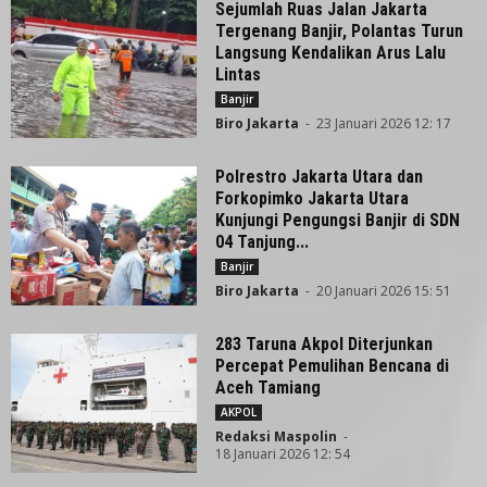
Sejumlah Ruas Jalan Jakarta
Tergenang Banjir, Polantas Turun
Langsung Kendalikan Arus Lalu
Lintas
Banjir
Biro Jakarta
-
23 Januari 2026 12: 17
Polrestro Jakarta Utara dan
Forkopimko Jakarta Utara
Kunjungi Pengungsi Banjir di SDN
04 Tanjung...
Banjir
Biro Jakarta
-
20 Januari 2026 15: 51
283 Taruna Akpol Diterjunkan
Percepat Pemulihan Bencana di
Aceh Tamiang
AKPOL
Redaksi Maspolin
-
18 Januari 2026 12: 54