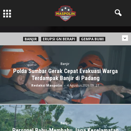
Pers Ksatria dabn Bermartabat
BANJIR
ERUPSI GN BERAPI
GEMPA BUMI
Banjir
Polda Sumbar Gerak Cepat Evakuasi Warga
Terdampak Banjir di Padang
Redaksi Maspolin
-
4 Agustus 2026 09: 27
Banjir
Personel Bahu-Membahu Jaga Keselamatan