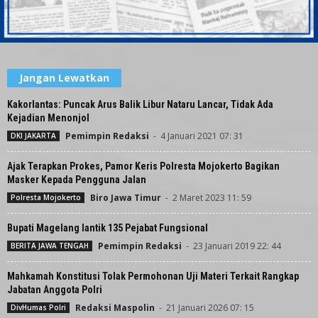
Jangan Lewatkan
Kakorlantas: Puncak Arus Balik Libur Nataru Lancar, Tidak Ada
Kejadian Menonjol
Pemimpin Redaksi
-
4 Januari 2021 07: 31
DKI JAKARTA
Ajak Terapkan Prokes, Pamor Keris Polresta Mojokerto Bagikan
Masker Kepada Pengguna Jalan
Biro Jawa Timur
-
2 Maret 2023 11: 59
Polresta Mojokerto
Bupati Magelang lantik 135 Pejabat Fungsional
Pemimpin Redaksi
-
23 Januari 2019 22: 44
BERITA JAWA TENGAH
Mahkamah Konstitusi Tolak Permohonan Uji Materi Terkait Rangkap
Jabatan Anggota Polri
Redaksi Maspolin
-
21 Januari 2026 07: 15
DivHumas Polri