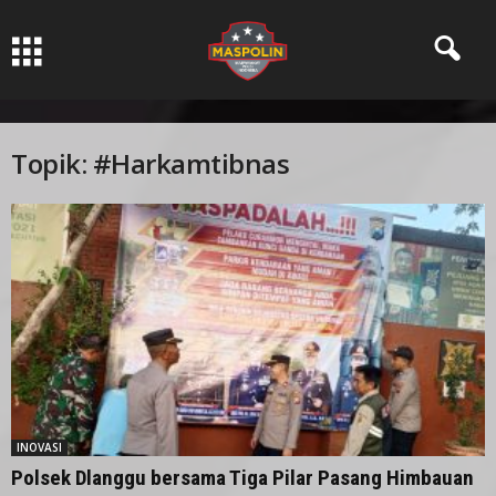
Pers Ksatria dabn Bermartabat
Topik: #Harkamtibnas
INOVASI
Polsek Dlanggu bersama Tiga Pilar Pasang Himbauan