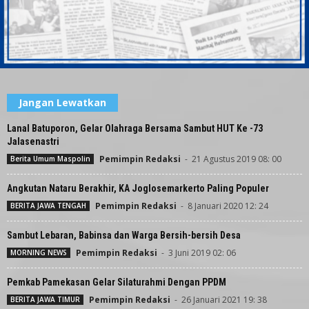
Jangan Lewatkan
Lanal Batuporon, Gelar Olahraga Bersama Sambut HUT Ke -73
Jalasenastri
Pemimpin Redaksi
-
21 Agustus 2019 08: 00
Berita Umum Maspolin
Angkutan Nataru Berakhir, KA Joglosemarkerto Paling Populer
Pemimpin Redaksi
-
8 Januari 2020 12: 24
BERITA JAWA TENGAH
Sambut Lebaran, Babinsa dan Warga Bersih-bersih Desa
Pemimpin Redaksi
-
3 Juni 2019 02: 06
MORNING NEWS
Pemkab Pamekasan Gelar Silaturahmi Dengan PPDM
Pemimpin Redaksi
-
26 Januari 2021 19: 38
BERITA JAWA TIMUR