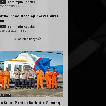
Pemimpin Redaksi
-
LINE
tober 2019 20: 01
krim Ungkap Kronologi Investasi Alkes
ng
Pemimpin Redaksi
-
LINE
sember 2021 14: 52
Muat lebih banyak
A SULUT
da Sulut Pantau Karhutla Gunung