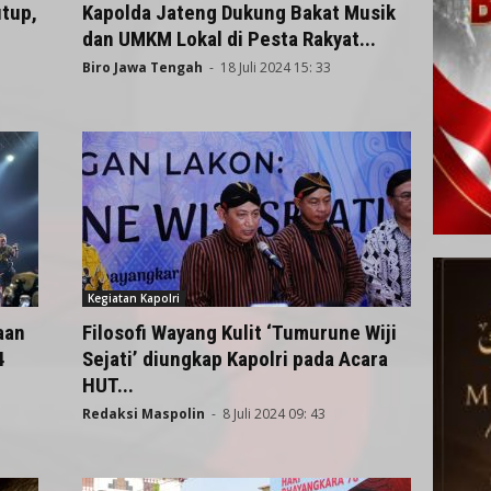
utup,
Kapolda Jateng Dukung Bakat Musik
dan UMKM Lokal di Pesta Rakyat...
Biro Jawa Tengah
-
18 Juli 2024 15: 33
Kegiatan Kapolri
aan
Filosofi Wayang Kulit ‘Tumurune Wiji
4
Sejati’ diungkap Kapolri pada Acara
HUT...
Redaksi Maspolin
-
8 Juli 2024 09: 43