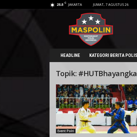
C
JAKARTA
JUMAT, 7 AGUSTUS 26
28.8
M
a
s
p
o
l
i
HEADLINE
KATEGORI BERITA POLIS
n
.
Topik: #HUTBhayangka
i
d
Event Polri