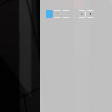
...
1
2
3
5