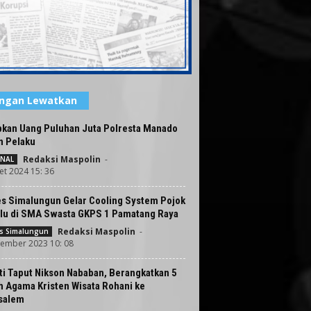
angan Lewatkan
pkan Uang Puluhan Juta Polresta Manado
n Pelaku
Redaksi Maspolin
-
INAL
et 2024 15: 36
es Simalungun Gelar Cooling System Pojok
lu di SMA Swasta GKPS 1 Pamatang Raya
Redaksi Maspolin
-
es Simalungun
ember 2023 10: 08
i Taput Nikson Nababan, Berangkatkan 5
h Agama Kristen Wisata Rohani ke
salem