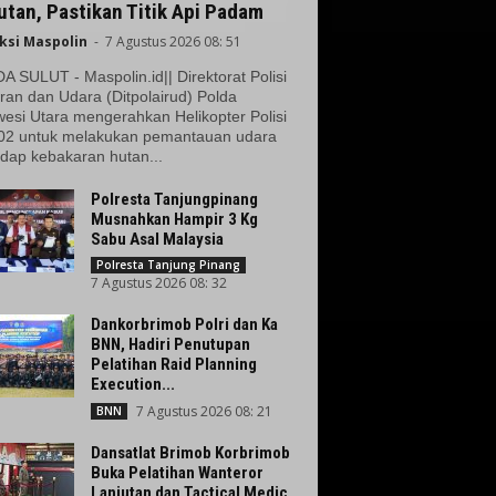
tan, Pastikan Titik Api Padam
ksi Maspolin
-
7 Agustus 2026 08: 51
 SULUT - Maspolin.id|| Direktorat Polisi
ran dan Udara (Ditpolairud) Polda
esi Utara mengerahkan Helikopter Polisi
02 untuk melakukan pemantauan udara
dap kebakaran hutan...
Polresta Tanjungpinang
Musnahkan Hampir 3 Kg
Sabu Asal Malaysia
Polresta Tanjung Pinang
7 Agustus 2026 08: 32
Dankorbrimob Polri dan Ka
BNN, Hadiri Penutupan
Pelatihan Raid Planning
Execution...
7 Agustus 2026 08: 21
BNN
Dansatlat Brimob Korbrimob
Buka Pelatihan Wanteror
Lanjutan dan Tactical Medic