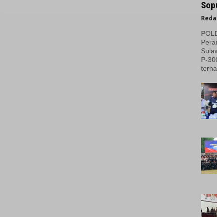
Sopu
Reda
POLDA
Perai
Sulaw
P-30
terha