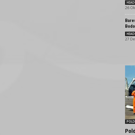
HEAD
26 Ok
Bares
Bodo
HEAD
27 De
POLD
Pol