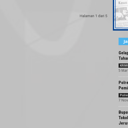
Halaman 1 dari 5
J
Gela
Taha
KRIM
5 Mar
Polr
Pemi
Polr
7 Nov
Bupat
Toko
Jeru