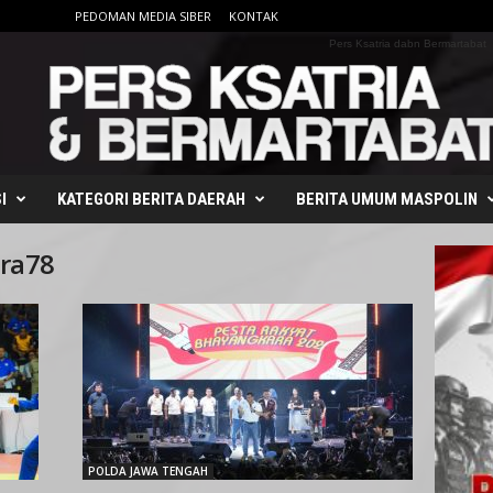
PEDOMAN MEDIA SIBER
KONTAK
Pers Ksatria dabn Bermartabat
I
KATEGORI BERITA DAERAH
BERITA UMUM MASPOLIN
ra78
POLDA JAWA TENGAH