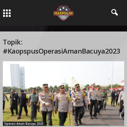
Pers Ksatria dabn Bermartabat
Topik:
#KaopspusOperasiAmanBacuya2023
Operasi Aman Bacuya 2023