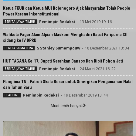
Ketua FKUB dan Ketua MUI Bojonegoro Ajak Masyarakat Tolak People
Power Karena Inkonstitusional
Pemimpin Redaksi
-
13 Mei 2019 19: 16
BERITA JAWA TIMUR
Walikota Pagar Alam Alpian Maskoni Menghadiri Rapat Paripurna XII
sidang ke IV DPRD
S Stanley Sumampouw
-
18 Desember 2021 13: 34
BERITA SUMATERA
HUT TAGANA Ke-17, Bupati Serahkan Bansos Dan Bibit Pohon Jati
Pemimpin Redaksi
-
24 Maret 2021 16: 22
BERITA JAWA TIMUR
Panglima TNI: Patroli Skala Besar untuk Sinergikan Pengamanan Natal
dan Tahun Baru
Pemimpin Redaksi
-
19 Desember 2019 13: 44
HEADLINE
Muat lebih banyak