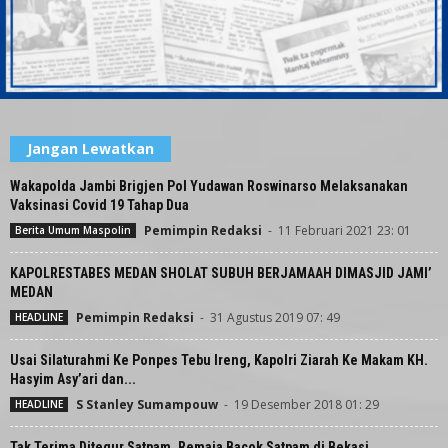
Jangan Lewatkan
Wakapolda Jambi Brigjen Pol Yudawan Roswinarso Melaksanakan
Vaksinasi Covid 19 Tahap Dua
Pemimpin Redaksi
-
11 Februari 2021 23: 01
Berita Umum Maspolin
KAPOLRESTABES MEDAN SHOLAT SUBUH BERJAMAAH DIMASJID JAMI’
MEDAN
Pemimpin Redaksi
-
31 Agustus 2019 07: 49
HEADLINE
Usai Silaturahmi Ke Ponpes Tebu Ireng, Kapolri Ziarah Ke Makam KH.
Hasyim Asy’ari dan...
S Stanley Sumampouw
-
19 Desember 2018 01: 29
HEADLINE
Tak Terima Ditegur Satpam, Remaja Bacok Satpam di Bekasi