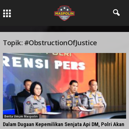
Pers Ksatria dabn Bermartabat
Topik: #ObstructionOfJustice
Berita Umum Maspolin
Dalam Dugaan Kepemilikan Senjata Api DM, Polri Akan