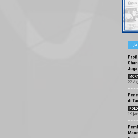
J
Profi
Chan
Juga
MORN
22 Ag
Pene
di Ta
POLD
19 Ja
Pemk
Mandi