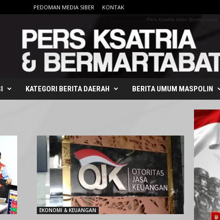
PEDOMAN MEDIA SIBER
KONTAK
Pers Ksatria dabn Bermartabat
I
KATEGORI BERITA DAERAH
BERITA UMUM MASPOLIN
EKONOMI & KEUANGAN