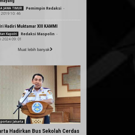
emayang
Pemimpin Redaksi
-
TA JAWA TIMUR
i 2019 10: 46
ri Hadiri Muktamar XIII KAMMI
Redaksi Maspolin
-
tan Kapolri
i 2024 09: 01
Muat lebih banyak
portasi Jakarta
arta Hadirkan Bus Sekolah Cerdas