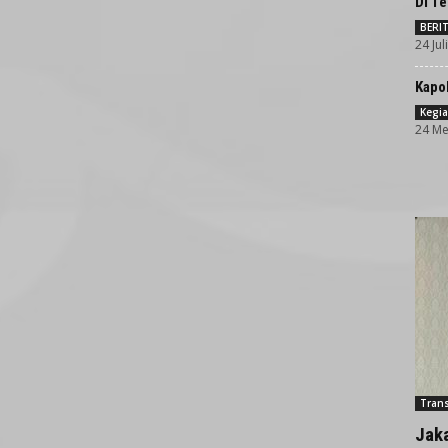
Di T
BERI
24 Jul
Kapol
Kegia
24 Me
Trans
Jak