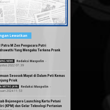
angan Lewatkan
l Patra M Zen Pengacara Putri
drawathi Yang Mengaku Terkena Prank
Redaksi Maspolin
-
ING NEWS
ustus 2022 07: 39
muan Sesosok Mayat di Dalam Peti Kemas
njung Priok
Redaksi Maspolin
-
A METRO JAYA
nuari 2024 11: 53
ab Bojonegoro Launching Kartu Petani
ri (KPM) dan Gelar Teknologi Pertanian