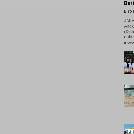
Berb
Biro 
JAKAR
Angk
(Dish
dala
inova