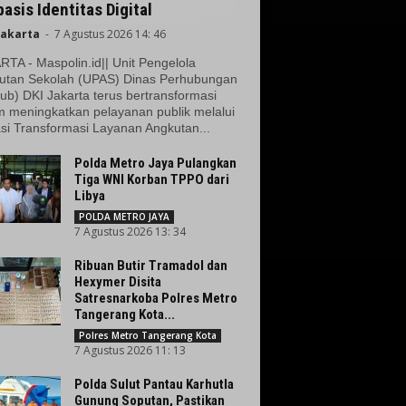
asis Identitas Digital
Jakarta
-
7 Agustus 2026 14: 46
TA - Maspolin.id|| Unit Pengelola
utan Sekolah (UPAS) Dinas Perhubungan
ub) DKI Jakarta terus bertransformasi
m meningkatkan pelayanan publik melalui
si Transformasi Layanan Angkutan...
Polda Metro Jaya Pulangkan
Tiga WNI Korban TPPO dari
Libya
POLDA METRO JAYA
7 Agustus 2026 13: 34
Ribuan Butir Tramadol dan
Hexymer Disita
Satresnarkoba Polres Metro
Tangerang Kota...
Polres Metro Tangerang Kota
7 Agustus 2026 11: 13
Polda Sulut Pantau Karhutla
Gunung Soputan, Pastikan