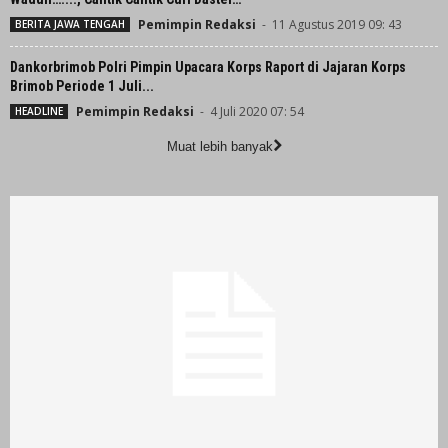
Pemimpin Redaksi
-
11 Agustus 2019 09: 43
BERITA JAWA TENGAH
Dankorbrimob Polri Pimpin Upacara Korps Raport di Jajaran Korps
Brimob Periode 1 Juli...
Pemimpin Redaksi
-
4 Juli 2020 07: 54
HEADLINE
Muat lebih banyak