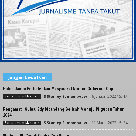
Jangan Lewatkan
Polda Jambi Perbolehkan Masyarakat Nonton Gubernur Cup.
S Stanley Sumampouw
-
6 Januari 2022 15: 47
Berita Umum Maspolin
Pengamat : Gubsu Edy Dipandang Gelisah Menuju Pilgubsu Tahun
2024
S Stanley Sumampouw
-
11 Maret 2022 15: 24
Berita Umum Maspolin
Waduh….!!!, Cantik Cantik Curi Daster…