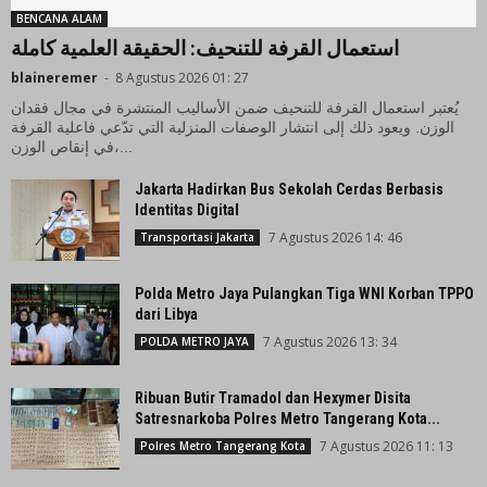
BENCANA ALAM
استعمال القرفة للتنحيف: الحقيقة العلمية كاملة
blaineremer
-
8 Agustus 2026 01: 27
يُعتبر استعمال القرفة للتنحيف ضمن الأساليب المنتشرة في مجال فقدان
الوزن. ويعود ذلك إلى انتشار الوصفات المنزلية التي تدّعي فاعلية القرفة
في إنقاص الوزن،...
Jakarta Hadirkan Bus Sekolah Cerdas Berbasis
Identitas Digital
7 Agustus 2026 14: 46
Transportasi Jakarta
Polda Metro Jaya Pulangkan Tiga WNI Korban TPPO
dari Libya
7 Agustus 2026 13: 34
POLDA METRO JAYA
Ribuan Butir Tramadol dan Hexymer Disita
Satresnarkoba Polres Metro Tangerang Kota...
7 Agustus 2026 11: 13
Polres Metro Tangerang Kota