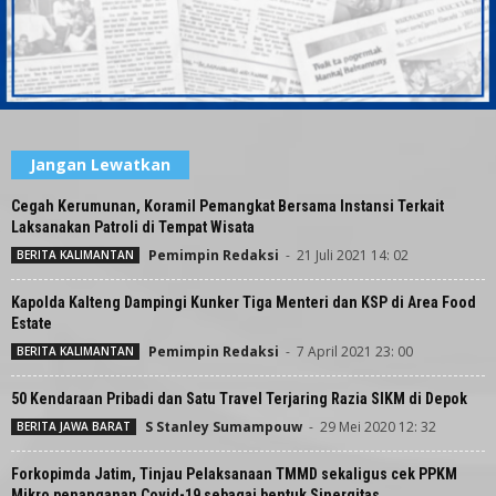
Jangan Lewatkan
Cegah Kerumunan, Koramil Pemangkat Bersama Instansi Terkait
Laksanakan Patroli di Tempat Wisata
Pemimpin Redaksi
-
21 Juli 2021 14: 02
BERITA KALIMANTAN
Kapolda Kalteng Dampingi Kunker Tiga Menteri dan KSP di Area Food
Estate
Pemimpin Redaksi
-
7 April 2021 23: 00
BERITA KALIMANTAN
50 Kendaraan Pribadi dan Satu Travel Terjaring Razia SIKM di Depok
S Stanley Sumampouw
-
29 Mei 2020 12: 32
BERITA JAWA BARAT
Forkopimda Jatim, Tinjau Pelaksanaan TMMD sekaligus cek PPKM
Mikro penanganan Covid-19 sebagai bentuk Sinergitas...