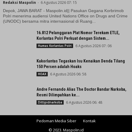
Redaksi Maspolin
-
6 Agustus 2026 07: 15
Depok, JAWA BARAT - Maspolin.id|| Pasukan Gegana Korbrimob
Polri menerima audiensi United Nations Office on Drugs and Crime
(UNODC) bersama mitra internasional di Ruang...
16.812 Pelanggaran Plat Nomor Terekam ETLE,
Korlantas Polri Perkuat dengan Sistem...
6 Agustus 2026 07: 06
Humas Korlantas Polri
Kakorlantas Tegaskan Isu Kenaikan Denda Tilang
150 Persen adalah Hoaks
6 Agustus 2026 06: 58
HOAX
Andre Fernando Alias The Doctor Bandar Narkoba,
Resmi Dilimpahkan ke...
6 Agustus 2026 06: 48
Dittipidnarkoba
Pedoman Media Siber
Kontak
© 2023. Maspolin.id