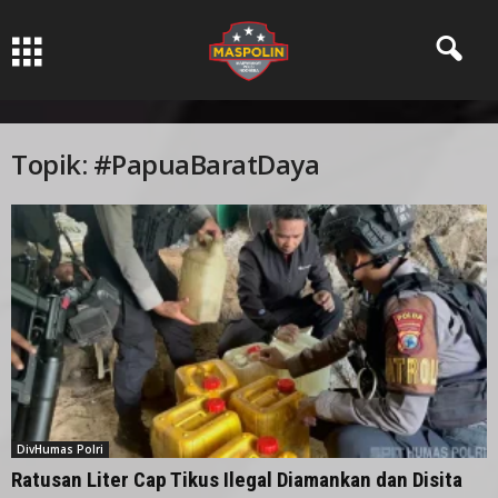
Pers Ksatria dabn Bermartabat
Topik: #PapuaBaratDaya
DivHumas Polri
Ratusan Liter Cap Tikus Ilegal Diamankan dan Disita