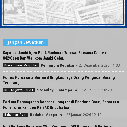
Jangan Lewatkan
Kapolda Jambi Irjen Pol A Rachmad Wibowo Bersama Danrem
042/Gapu Dan Walikota Jambi Gelar...
Pemimpin Redaksi
-
25 Desember 2020 14: 33
Berita Umum Maspolin
Polres Purwakarta Berhasil Ringkus Tiga Orang Pengedar Barang
Terlarang
S Stanley Sumampouw
-
12 Juni 2020 10: 29
BERITA JAWA BARAT
Perkuat Penanganan Bencana Longsor di Bandung Barat, Baharkam
Polri Turunkan Den K9 SAR Ditpolsatwa
Redaksi Maspolin
-
26 Januari 2026 12: 13
Baharkam Polri
Hari Pertama Peparnas XVII, Kontingen DKI Bercokol di Peringkat