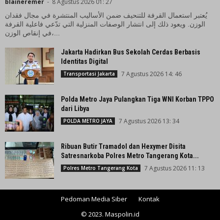
blaineremer
-
8 Agustus 2026 01: 27
يُعتبر استعمال القرفة للتنحيف ضمن الأساليب المنتشرة في مجال فقدان
الوزن. ويعود ذلك إلى انتشار الوصفات المنزلية التي تدّعي فاعلية القرفة
في إنقاص الوزن،...
Jakarta Hadirkan Bus Sekolah Cerdas Berbasis
Identitas Digital
7 Agustus 2026 14: 46
Transportasi Jakarta
Polda Metro Jaya Pulangkan Tiga WNI Korban TPPO
dari Libya
7 Agustus 2026 13: 34
POLDA METRO JAYA
Ribuan Butir Tramadol dan Hexymer Disita
Satresnarkoba Polres Metro Tangerang Kota...
7 Agustus 2026 11: 13
Polres Metro Tangerang Kota
Pedoman Media Siber
Kontak
© 2023. Maspolin.id