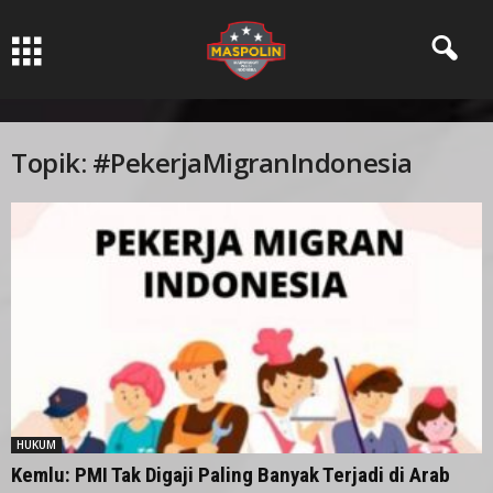
Pers Ksatria dabn Bermartabat
Topik: #PekerjaMigranIndonesia
HUKUM
Kemlu: PMI Tak Digaji Paling Banyak Terjadi di Arab