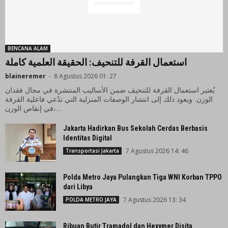
BENCANA ALAM
استعمال القرفة للتنحيف: الحقيقة العلمية كاملة
blaineremer
-
8 Agustus 2026 01: 27
يُعتبر استعمال القرفة للتنحيف ضمن الأساليب المنتشرة في مجال فقدان
الوزن. ويعود ذلك إلى انتشار الوصفات المنزلية التي تدّعي فاعلية القرفة
في إنقاص الوزن،...
Jakarta Hadirkan Bus Sekolah Cerdas Berbasis
Identitas Digital
7 Agustus 2026 14: 46
Transportasi Jakarta
Polda Metro Jaya Pulangkan Tiga WNI Korban TPPO
dari Libya
7 Agustus 2026 13: 34
POLDA METRO JAYA
Ribuan Butir Tramadol dan Hexymer Disita