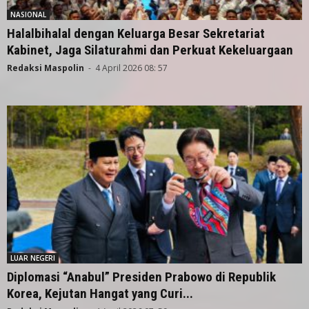
NASIONAL
Halalbihalal dengan Keluarga Besar Sekretariat
Kabinet, Jaga Silaturahmi dan Perkuat Kekeluargaan
Redaksi Maspolin
-
4 April 2026 08: 57
LUAR NEGERI
Diplomasi “Anabul” Presiden Prabowo di Republik
Korea, Kejutan Hangat yang Curi...