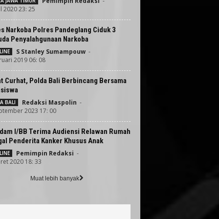
Pemimpin Redaksi
-
TA JAWA TIMUR
l 2020 23: 25
es Narkoba Polres Pandeglang Ciduk 3
da Penyalahgunaan Narkoba
S Stanley Sumampouw
-
LINE
ruari 2019 06: 08
t Curhat, Polda Bali Berbincang Bersama
siswa
Redaksi Maspolin
-
A BALI
ptember 2023 17: 00
dam I/BB Terima Audiensi Relawan Rumah
gal Penderita Kanker Khusus Anak
Pemimpin Redaksi
-
LINE
ret 2020 18: 33
Muat lebih banyak