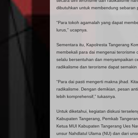
secara dini terorisme dan radikalisme ha
dibutuhkan untuk membendung sebaran p
“Para tokoh agamalah yang dapat membe
lurus,” ucapnya.
Sementara itu, Kapolresta Tangerang Kombe
membekali para dai mengenai terorisme da
selalu bersentuhan dan menyampaikan cer
radikalisme dan terorisme dapat semakin
“Para dai pasti mengerti makna jihad. K
radikalisme. Dengan demikian, pesan anti
lebih komprehensif,” tukasnya.
Untuk diketahui, kegiatan diskusi tersel
Kabupaten Tangerang, Pemkab Tangerang, 
Ketua MUI Kabupaten Tangerang Ues Nawa
unsur Nahdlatul Ulama (NU) dan dari u