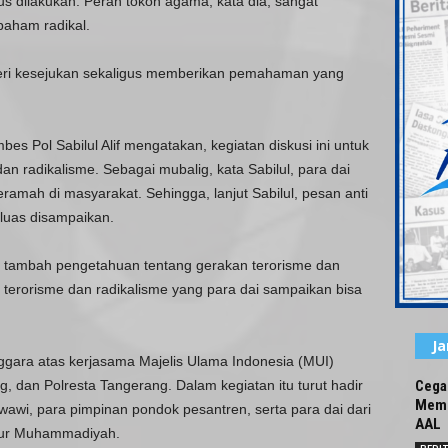
rus dilakukan. Peran tokoh agama, kata dia, sangat
aham radikal.
ri kesejukan sekaligus memberikan pemahaman yang
s Pol Sabilul Alif mengatakan, kegiatan diskusi ini untuk
n radikalisme. Sebagai mubalig, kata Sabilul, para dai
amah di masyarakat. Sehingga, lanjut Sabilul, pesan anti
 luas disampaikan.
ita tambah pengetahuan tentang gerakan terorisme dan
 terorisme dan radikalisme yang para dai sampaikan bisa
J
enggara atas kerjasama Majelis Ulama Indonesia (MUI)
dan Polresta Tangerang. Dalam kegiatan itu turut hadir
Cega
Memb
wi, para pimpinan pondok pesantren, serta para dai dari
AAL
nsur Muhammadiyah.