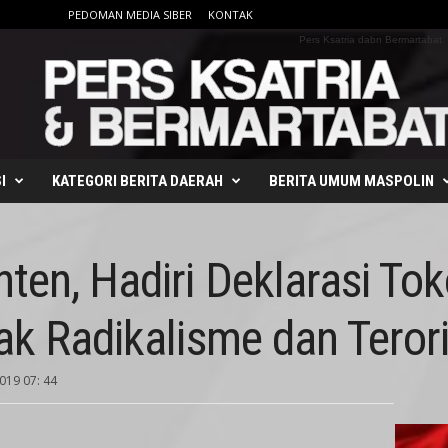
PEDOMAN MEDIA SIBER
KONTAK
Pers Ksatria dabn Bermartabat
I
KATEGORI BERITA DAERAH
BERITA UMUM MASPOLIN
ten, Hadiri Deklarasi To
ak Radikalisme dan Teror
2019 07: 44