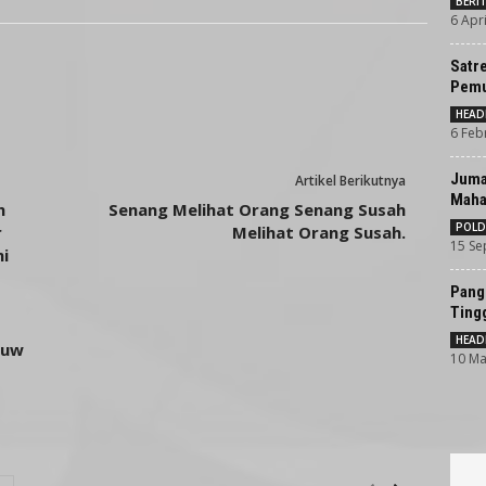
BERI
6 Apri
Satr
Pemu
HEAD
6 Feb
Juma
Artikel Berikutnya
Maha
h
Senang Melihat Orang Senang Susah
POLD
r
Melihat Orang Susah.
15 Se
i
Pang
Ting
HEAD
ouw
10 Ma