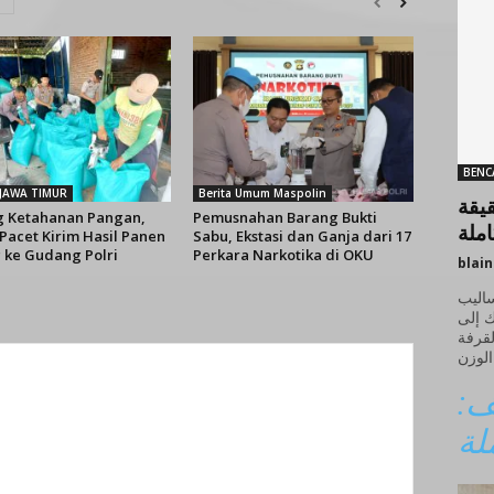
BENC
 JAWA TIMUR
Berita Umum Maspolin
قيقة
 Ketahanan Pangan,
Pemusnahan Barang Bukti
املة
Pacet Kirim Hasil Panen
Sabu, Ekstasi dan Ganja dari 17
 ke Gudang Polri
Perkara Narkotika di OKU
blai
ساليب
ك إلى
لقرفة
يف
لة