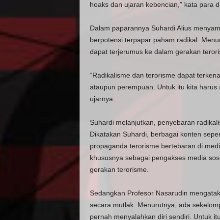
hoaks dan ujaran kebencian,” kata para 
Dalam paparannya Suhardi Alius menyamp
berpotensi terpapar paham radikal. Menu
dapat terjerumus ke dalam gerakan teror
“Radikalisme dan terorisme dapat terkena
ataupun perempuan. Untuk itu kita harus s
ujarnya.
Suhardi melanjutkan, penyebaran radikali
Dikatakan Suhardi, berbagai konten sepert
propaganda terorisme bertebaran di media 
khususnya sebagai pengakses media sosi
gerakan terorisme.
Sedangkan Profesor Nasarudin mengataka
secara mutlak. Menurutnya, ada sekelomp
pernah menyalahkan diri sendiri. Untuk itu