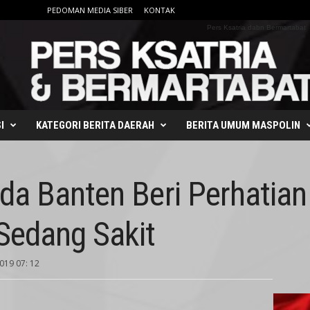
PEDOMAN MEDIA SIBER
KONTAK
Pers Ksatria dabn Bermartabat
I
KATEGORI BERITA DAERAH
BERITA UMUM MASPOLIN
da Banten Beri Perhatia
Sedang Sakit
2019 07: 12