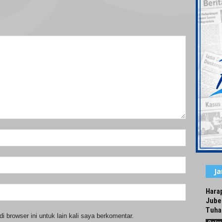
J
Hara
Jube
Tuha
 browser ini untuk lain kali saya berkomentar.