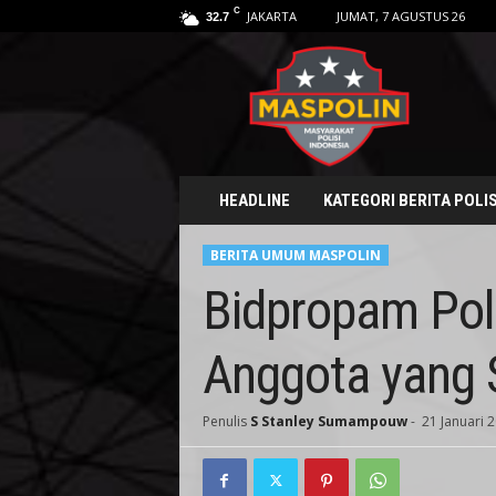
C
JAKARTA
JUMAT, 7 AGUSTUS 26
32.7
M
a
s
p
o
l
i
HEADLINE
KATEGORI BERITA POLIS
n
.
BERITA UMUM MASPOLIN
i
d
Bidpropam Pol
Anggota yang 
Penulis
S Stanley Sumampouw
-
21 Januari 