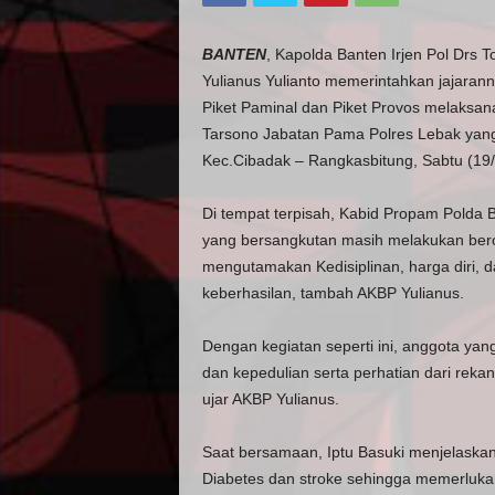
BANTEN
, Kapolda Banten Irjen Pol Drs 
Yulianus Yulianto memerintahkan jajara
Piket Paminal dan Piket Provos melaksan
Tarsono Jabatan Pama Polres Lebak yang
Kec.Cibadak – Rangkasbitung, Sabtu (19
Di tempat terpisah, Kabid Propam Polda 
yang bersangkutan masih melakukan berob
mengutamakan Kedisiplinan, harga diri, d
keberhasilan, tambah AKBP Yulianus.
Dengan kegiatan seperti ini, anggota yan
dan kepedulian serta perhatian dari rekan
ujar AKBP Yulianus.
Saat bersamaan, Iptu Basuki menjelaskan
Diabetes dan stroke sehingga memerluka