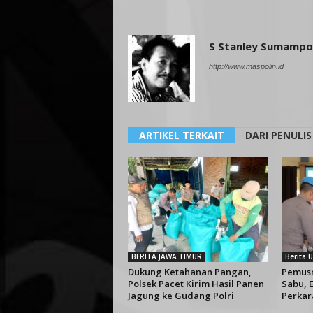
S Stanley Sumamp
http://www.maspolin.id
ARTIKEL TERKAIT
DARI PENULIS
BERITA JAWA TIMUR
Berita
Dukung Ketahanan Pangan,
Pemusn
Polsek Pacet Kirim Hasil Panen
Sabu, E
Jagung ke Gudang Polri
Perkar