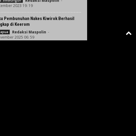
Redaksi Maspolin
-
es Simalungun
tember 2023 19: 19
ku Pembunuhan Nakes Kiwirok Berhasil
ngkap di Keerom
Redaksi Maspolin
-
Papua
vember 2025 06: 59
s Ridwan Kamil: Bareskrim Dalami Laporan
an Kamil Terkait Dugaan Pencemaran
Baik di...
Redaksi Maspolin
-
krim Polri
ril 2025 08: 51
a IPW Bahas Bagan Konsorsium 303 Ferdy
bo
Redaksi Maspolin
-
LINE
ustus 2022 09: 00
Muat lebih banyak