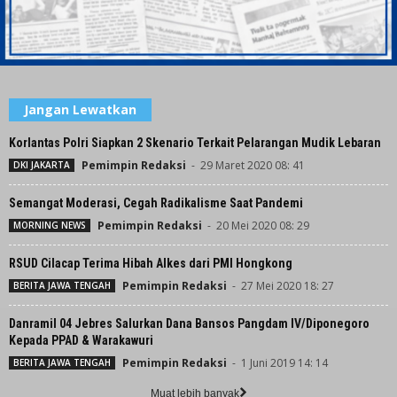
Jangan Lewatkan
Korlantas Polri Siapkan 2 Skenario Terkait Pelarangan Mudik Lebaran
Pemimpin Redaksi
-
29 Maret 2020 08: 41
DKI JAKARTA
Semangat Moderasi, Cegah Radikalisme Saat Pandemi
Pemimpin Redaksi
-
20 Mei 2020 08: 29
MORNING NEWS
RSUD Cilacap Terima Hibah Alkes dari PMI Hongkong
Pemimpin Redaksi
-
27 Mei 2020 18: 27
BERITA JAWA TENGAH
Danramil 04 Jebres Salurkan Dana Bansos Pangdam IV/Diponegoro
Kepada PPAD & Warakawuri
Pemimpin Redaksi
-
1 Juni 2019 14: 14
BERITA JAWA TENGAH
Muat lebih banyak