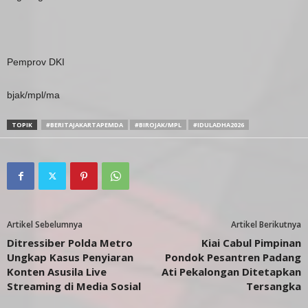
Pemprov DKI
bjak/mpl/ma
TOPIK
#BERITAJAKARTAPEMDA
#BIROJAK/MPL
#IDULADHA2026
Artikel Sebelumnya
Artikel Berikutnya
Ditressiber Polda Metro
Kiai Cabul Pimpinan
Ungkap Kasus Penyiaran
Pondok Pesantren Padang
Konten Asusila Live
Ati Pekalongan Ditetapkan
Streaming di Media Sosial
Tersangka