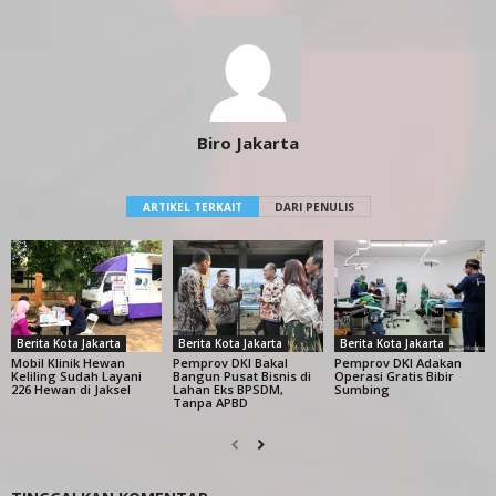
Biro Jakarta
ARTIKEL TERKAIT
DARI PENULIS
Berita Kota Jakarta
Berita Kota Jakarta
Berita Kota Jakarta
Mobil Klinik Hewan
Pemprov DKI Bakal
Pemprov DKI Adakan
Keliling Sudah Layani
Bangun Pusat Bisnis di
Operasi Gratis Bibir
226 Hewan di Jaksel
Lahan Eks BPSDM,
Sumbing
Tanpa APBD