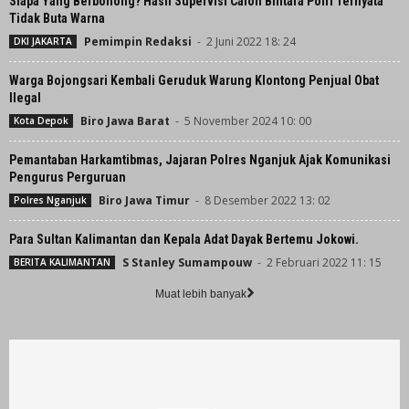
Siapa Yang Berbohong? Hasil Supervisi Calon Bintara Polri Ternyata
Tidak Buta Warna
Pemimpin Redaksi
-
2 Juni 2022 18: 24
DKI JAKARTA
Warga Bojongsari Kembali Geruduk Warung Klontong Penjual Obat
Ilegal
Biro Jawa Barat
-
5 November 2024 10: 00
Kota Depok
Pemantaban Harkamtibmas, Jajaran Polres Nganjuk Ajak Komunikasi
Pengurus Perguruan
Biro Jawa Timur
-
8 Desember 2022 13: 02
Polres Nganjuk
Para Sultan Kalimantan dan Kepala Adat Dayak Bertemu Jokowi.
S Stanley Sumampouw
-
2 Februari 2022 11: 15
BERITA KALIMANTAN
Muat lebih banyak