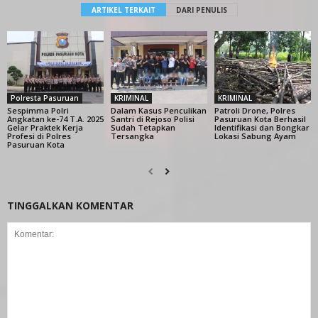
ARTIKEL TERKAIT
DARI PENULIS
Polresta Pasuruan
KRIMINAL
KRIMINAL
Sespimma Polri
Dalam Kasus Penculikan
Patroli Drone, Polres
Angkatan ke-74 T.A. 2025
Santri di Rejoso Polisi
Pasuruan Kota Berhasil
Gelar Praktek Kerja
Sudah Tetapkan
Identifikasi dan Bongkar
Profesi di Polres
Tersangka
Lokasi Sabung Ayam
Pasuruan Kota
TINGGALKAN KOMENTAR