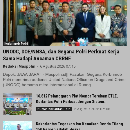
Korbrimob Polri
UNODC, DOE/NNSA, dan Gegana Polri Perkuat Kerja
Sama Hadapi Ancaman CBRNE
Redaksi Maspolin
-
6 Agustus 2026 07: 15
Depok, JAWA BARAT - Maspolin.id|| Pasukan Gegana Korbrimob
Polri menerima audiensi United Nations Office on Drugs and Crime
(UNODC) bersama mitra internasional di Ruang...
16.812 Pelanggaran Plat Nomor Terekam ETLE,
Korlantas Polri Perkuat dengan Sistem...
6 Agustus 2026 07: 06
Humas Korlantas Polri
Kakorlantas Tegaskan Isu Kenaikan Denda Tilang
150 Persen adalah Hoaks