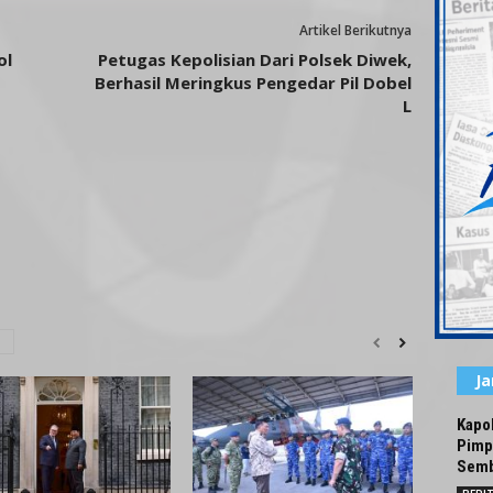
Artikel Berikutnya
ol
Petugas Kepolisian Dari Polsek Diwek,
Berhasil Meringkus Pengedar Pil Dobel
L
J
Kapo
Pimp
Semb