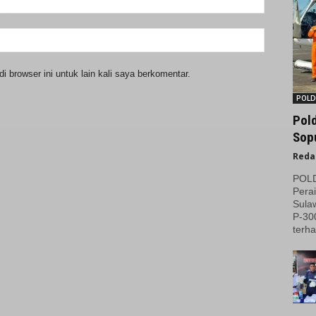
 browser ini untuk lain kali saya berkomentar.
POLD
Pol
Sopu
Reda
POLDA
Perai
Sulaw
P-30
terha