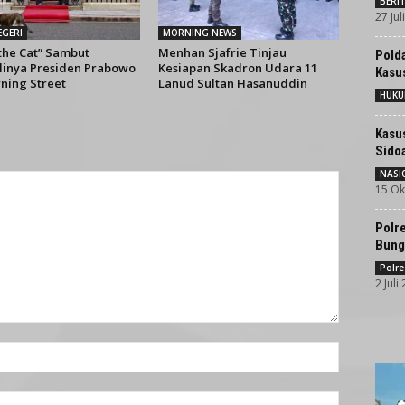
BERI
27 Jul
EGERI
MORNING NEWS
 the Cat” Sambut
Menhan Sjafrie Tinjau
Pold
inya Presiden Prabowo
Kesiapan Skadron Udara 11
Kasu
ning Street
Lanud Sultan Hasanuddin
HUK
Kasu
Sidoa
NASI
15 Ok
Polr
Bung
Polre
2 Juli