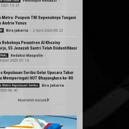
Pemimpin Redaksi
-
TA SUMATERA
i 2021 13: 21
a Metro: Puspom TNI Sepenuhnya Tangani
s Andrie Yunus
Biro Jakarta
-
2 April 2026 09: 22
UM
s Robohnya Pesantren Al Khoziny
rjo, 55 Jenazah Santri Telah Diidentifikasi
Redaksi Maspolin
-
ONAL
tober 2025 07: 14
es Kepulauan Seribu Gelar Upacara Tabur
a Memperingati HUT Bhayangkara ke-80
Biro Jakarta
-
s Metro Kepulauan Seribu
 2026 08: 40
Muat lebih banyak