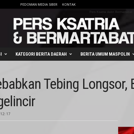
PEDOMAN MEDIA SIBER
KONTAK
Pers Ksatria dabn Bermartabat
I
KATEGORI BERITA DAERAH
BERITA UMUM MASPOLIN
ebabkan Tebing Longsor,
elincir
 12: 17