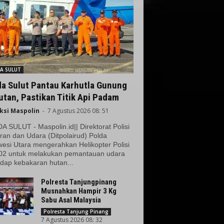
A SULUT
da Sulut Pantau Karhutla Gunung
tan, Pastikan Titik Api Padam
ksi Maspolin
-
7 Agustus 2026 08: 51
 SULUT - Maspolin.id|| Direktorat Polisi
ran dan Udara (Ditpolairud) Polda
esi Utara mengerahkan Helikopter Polisi
02 untuk melakukan pemantauan udara
dap kebakaran hutan...
Polresta Tanjungpinang
Musnahkan Hampir 3 Kg
Sabu Asal Malaysia
Polresta Tanjung Pinang
7 Agustus 2026 08: 32