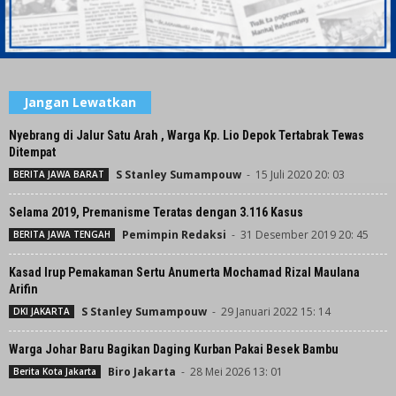
Jangan Lewatkan
Nyebrang di Jalur Satu Arah , Warga Kp. Lio Depok Tertabrak Tewas
Ditempat
S Stanley Sumampouw
-
15 Juli 2020 20: 03
BERITA JAWA BARAT
Selama 2019, Premanisme Teratas dengan 3.116 Kasus
Pemimpin Redaksi
-
31 Desember 2019 20: 45
BERITA JAWA TENGAH
Kasad Irup Pemakaman Sertu Anumerta Mochamad Rizal Maulana
Arifin
S Stanley Sumampouw
-
29 Januari 2022 15: 14
DKI JAKARTA
Warga Johar Baru Bagikan Daging Kurban Pakai Besek Bambu
Biro Jakarta
-
28 Mei 2026 13: 01
Berita Kota Jakarta