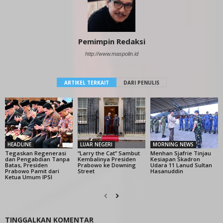
Pemimpin Redaksi
http://www.maspolin.id
ARTIKEL TERKAIT
DARI PENULIS
HEADLINE
LUAR NEGERI
MORNING NEWS
Tegaskan Regenerasi
“Larry the Cat” Sambut
Menhan Sjafrie Tinjau
dan Pengabdian Tanpa
Kembalinya Presiden
Kesiapan Skadron
Batas, Presiden
Prabowo ke Downing
Udara 11 Lanud Sultan
Prabowo Pamit dari
Street
Hasanuddin
Ketua Umum IPSI
TINGGALKAN KOMENTAR