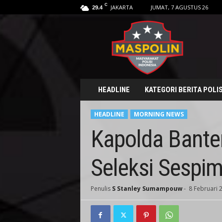
C
JAKARTA
JUMAT, 7 AGUSTUS 26
29.4
M
a
s
p
o
l
i
HEADLINE
KATEGORI BERITA POLIS
n
.
HEADLINE
MORNING NEWS
i
d
Kapolda Bante
Seleksi Sespim
Penulis
S Stanley Sumampouw
-
8 Februari 