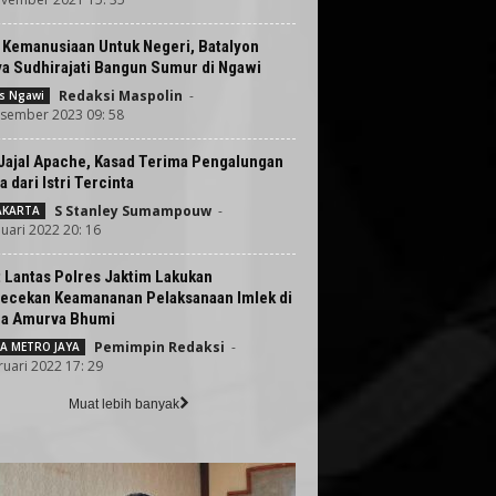
 Kemanusiaan Untuk Negeri, Batalyon
ya Sudhirajati Bangun Sumur di Ngawi
Redaksi Maspolin
-
s Ngawi
sember 2023 09: 58
 Jajal Apache, Kasad Terima Pengalungan
 dari Istri Tercinta
S Stanley Sumampouw
-
JAKARTA
nuari 2022 20: 16
 Lantas Polres Jaktim Lakukan
ecekan Keamananan Pelaksanaan Imlek di
ra Amurva Bhumi
Pemimpin Redaksi
-
A METRO JAYA
ruari 2022 17: 29
Muat lebih banyak