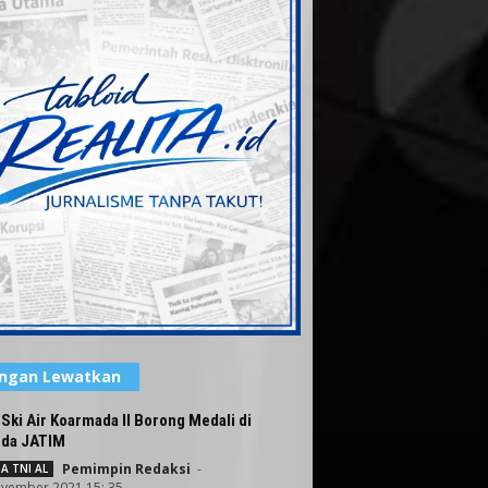
angan Lewatkan
 Ski Air Koarmada II Borong Medali di
rda JATIM
Pemimpin Redaksi
-
A TNI AL
vember 2021 15: 35