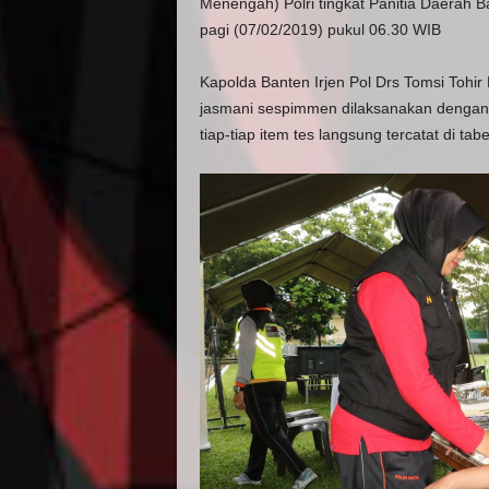
Menengah) Polri tingkat Panitia Daerah 
pagi (07/02/2019) pukul 06.30 WIB
Kapolda Banten Irjen Pol Drs Tomsi Toh
jasmani sespimmen dilaksanakan dengan tr
tiap-tiap item tes langsung tercatat di tabel