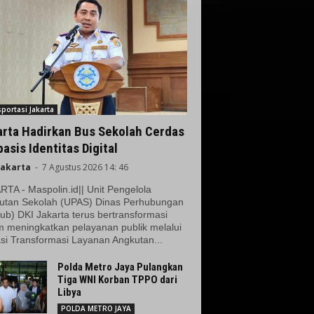
portasi Jakarta
arta Hadirkan Bus Sekolah Cerdas
asis Identitas Digital
Jakarta
-
7 Agustus 2026 14: 46
TA - Maspolin.id|| Unit Pengelola
utan Sekolah (UPAS) Dinas Perhubungan
ub) DKI Jakarta terus bertransformasi
m meningkatkan pelayanan publik melalui
si Transformasi Layanan Angkutan...
Polda Metro Jaya Pulangkan
Tiga WNI Korban TPPO dari
Libya
POLDA METRO JAYA