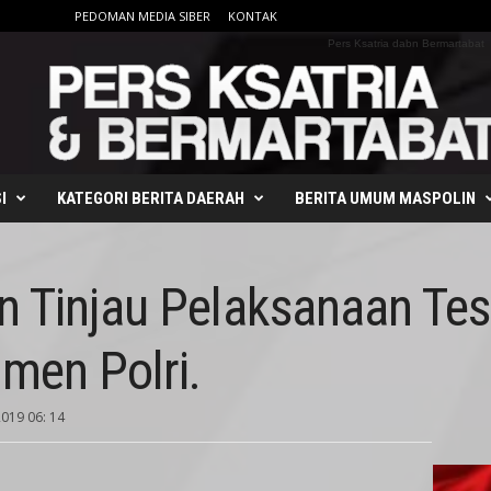
PEDOMAN MEDIA SIBER
KONTAK
Pers Ksatria dabn Bermartabat
I
KATEGORI BERITA DAERAH
BERITA UMUM MASPOLIN
n Tinjau Pelaksanaan Te
men Polri.
2019 06: 14