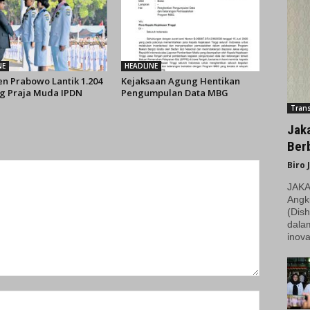
NE
HEADLINE
en Prabowo Lantik 1.204
Kejaksaan Agung Hentikan
 Praja Muda IPDN
Pengumpulan Data MBG
Trans
Jak
Berb
Biro 
JAKAR
Angk
(Dish
dala
inova