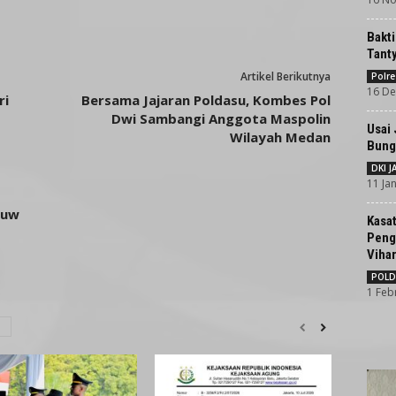
Bakti
Tant
Artikel Berikutnya
Polre
16 De
ri
Bersama Jajaran Poldasu, Kombes Pol
Dwi Sambangi Anggota Maspolin
Usai
Wilayah Medan
Bunga
DKI 
11 Ja
ouw
Kasat
Peng
Viha
POLD
1 Feb