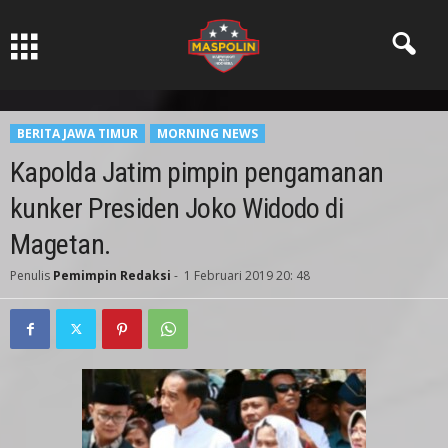
Pers Ksatria dabn Bermartabat
BERITA JAWA TIMUR
MORNING NEWS
Kapolda Jatim pimpin pengamanan
kunker Presiden Joko Widodo di
Magetan.
Penulis
Pemimpin Redaksi
-
1 Februari 2019 20: 48