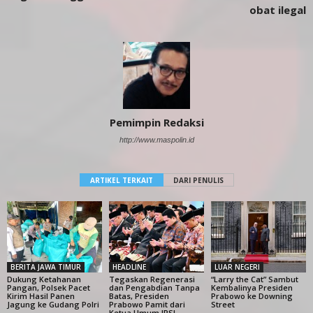
obat ilegal
Pemimpin Redaksi
http://www.maspolin.id
ARTIKEL TERKAIT
DARI PENULIS
BERITA JAWA TIMUR
HEADLINE
LUAR NEGERI
Dukung Ketahanan
Tegaskan Regenerasi
“Larry the Cat” Sambut
Pangan, Polsek Pacet
dan Pengabdian Tanpa
Kembalinya Presiden
Kirim Hasil Panen
Batas, Presiden
Prabowo ke Downing
Jagung ke Gudang Polri
Prabowo Pamit dari
Street
Ketua Umum IPSI