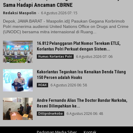
Sama Hadapi Ancaman CBRNE
Redaksi Maspolin
-
6 Agustus 2026 07: 15
Depok, JAWA BARAT - Maspolin.id|| Pasukan Gegana Korbrimob
Polri menerima audiensi United Nations Office on Drugs and Crime
(UNODC) bersama mitra internasional di Ruang...
16.812 Pelanggaran Plat Nomor Terekam ETLE,
Korlantas Polri Perkuat dengan Sistem...
6 Agustus 2026 07: 06
Humas Korlantas Polri
Kakorlantas Tegaskan Isu Kenaikan Denda Tilang
150 Persen adalah Hoaks
6 Agustus 2026 06: 58
HOAX
Andre Fernando Alias The Doctor Bandar Narkoba,
Resmi Dilimpahkan ke...
6 Agustus 2026 06: 48
Dittipidnarkoba
Pedoman Media Siber
Kontak