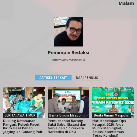
Malam
Pemimpin Redaksi
http://www.maspolin.id
ARTIKEL TERKAIT
DARI PENULIS
BERITA JAWA TIMUR
Berita Umum Maspolin
Berita Umum Maspolin
Dukung Ketahanan
Pemusnahan Barang
Hari Kedelapan Ops
Pangan, Polsek Pacet
Bukti Sabu, Ekstasi dan
Ketupat 2026, Arus
Kirim Hasil Panen
Ganja dari 17 Perkara
Mudik Meningkat,
Jagung ke Gudang Polri
Narkotika di OKU
Situasi Kamtibmas
Tetap Kondusif