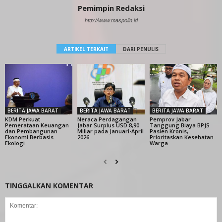
Pemimpin Redaksi
http://www.maspolin.id
ARTIKEL TERKAIT
DARI PENULIS
BERITA JAWA BARAT
BERITA JAWA BARAT
BERITA JAWA BARAT
KDM Perkuat
Neraca Perdagangan
Pemprov Jabar
Pemerataan Keuangan
Jabar Surplus USD 8,90
Tanggung Biaya BPJS
dan Pembangunan
Miliar pada Januari-April
Pasien Kronis,
Ekonomi Berbasis
2026
Prioritaskan Kesehatan
Ekologi
Warga
TINGGALKAN KOMENTAR