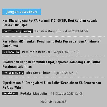
Jangan Lewatkan
Hari Bhayangkara Ke-77, Koramil 412- 05 TBU Beri Kejutan Kepada
Polsek Tumijajar
Redaksi Maspolin
-
4 Juli 2023 14: 58
Polres Tulang Bawang
Ramadhan MRT Izinkan Penumpang Buka Puasa Dengan Air Mineral
Dan Kurma
Pemimpin Redaksi
-
4 April 2022 12: 02
DKI JAKARTA
Silaturahmi Dengan Komunitas Ojol, Kapolres Jombang Ajak Patuhi
Peraturan Lalulintas
Biro Jawa Timur
-
3 Juni 2023 09: 10
Polres Jombang
Diperkirakan 31 Orang Alami Luka Akibat Kecelakaan KA Semeru dan
Ka Argo Wilis
Redaksi Maspolin
-
18 Oktober 2023 12: 08
Kecelakaan
Muat lebih banyak