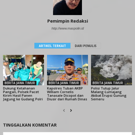
Pemimpin Redaksi
http://www.maspolin.id
ARTIKEL TERKAIT
DARI PENULIS
BERITA JAWA TIMUR
BERITA JAWA TIMUR
BERITA JAWA TIMUR
Dukung Ketahanan
Kapolres Tuban AKBP
Polisi Tutup Jalur
Pangan, Polsek Pacet
William Cornelis
Malang-Lumajang
Kirim Hasil Panen
Tanasale Dicopot dan
Akibat Erupsi Gunung
Jagung ke Gudang Polri
Diusir dari Rumah Dinas
Semeru
TINGGALKAN KOMENTAR