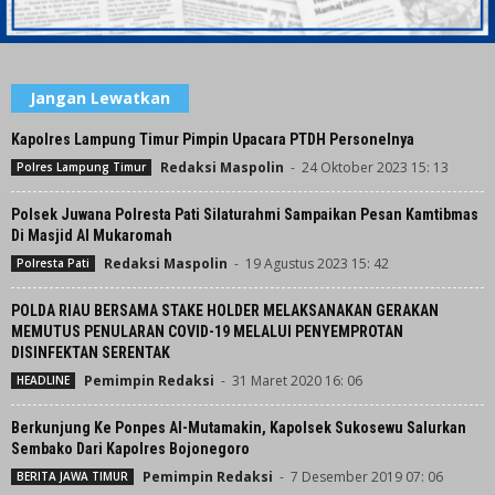
Jangan Lewatkan
Kapolres Lampung Timur Pimpin Upacara PTDH Personelnya
Redaksi Maspolin
-
24 Oktober 2023 15: 13
Polres Lampung Timur
Polsek Juwana Polresta Pati Silaturahmi Sampaikan Pesan Kamtibmas
Di Masjid Al Mukaromah
Redaksi Maspolin
-
19 Agustus 2023 15: 42
Polresta Pati
POLDA RIAU BERSAMA STAKE HOLDER MELAKSANAKAN GERAKAN
MEMUTUS PENULARAN COVID-19 MELALUI PENYEMPROTAN
DISINFEKTAN SERENTAK
Pemimpin Redaksi
-
31 Maret 2020 16: 06
HEADLINE
Berkunjung Ke Ponpes Al-Mutamakin, Kapolsek Sukosewu Salurkan
Sembako Dari Kapolres Bojonegoro
Pemimpin Redaksi
-
7 Desember 2019 07: 06
BERITA JAWA TIMUR