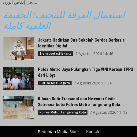
في إنقاص الوزن،...
استعمال القرفة للتنحيف: الحقيقة
العلمية كاملة
Jakarta Hadirkan Bus Sekolah Cerdas Berbasis
Identitas Digital
7 Agustus 2026 14: 46
Transportasi Jakarta
Polda Metro Jaya Pulangkan Tiga WNI Korban TPPO
dari Libya
7 Agustus 2026 13: 34
POLDA METRO JAYA
Ribuan Butir Tramadol dan Hexymer Disita
Satresnarkoba Polres Metro Tangerang Kota...
7 Agustus 2026 11: 13
Polres Metro Tangerang Kota
Pedoman Media Siber
Kontak