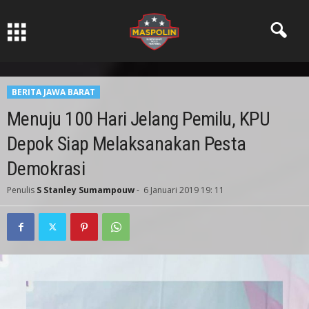
Pers Ksatria dabn Bermartabat
BERITA JAWA BARAT
Menuju 100 Hari Jelang Pemilu, KPU
Depok Siap Melaksanakan Pesta
Demokrasi
Penulis
S Stanley Sumampouw
-
6 Januari 2019 19: 11