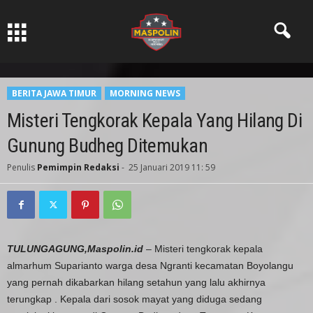
Pers Ksatria dabn Bermartabat
BERITA JAWA TIMUR
MORNING NEWS
Misteri Tengkorak Kepala Yang Hilang Di
Gunung Budheg Ditemukan
Penulis
Pemimpin Redaksi
-
25 Januari 2019 11: 59
TULUNGAGUNG,Maspolin.id
– Misteri tengkorak kepala
almarhum Suparianto warga desa Ngranti kecamatan Boyolangu
yang pernah dikabarkan hilang setahun yang lalu akhirnya
terungkap . Kepala dari sosok mayat yang diduga sedang