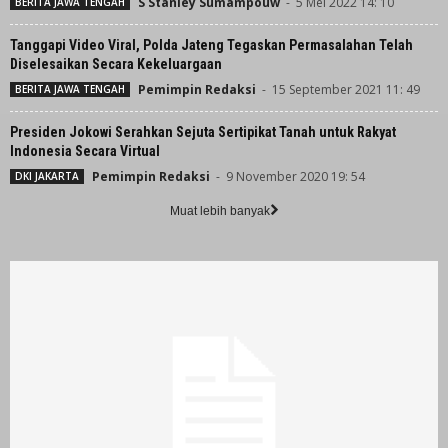
S Stanley Sumampouw
-
5 Mei 2022 14: 10
BERITA JAWA TENGAH
Tanggapi Video Viral, Polda Jateng Tegaskan Permasalahan Telah
Diselesaikan Secara Kekeluargaan
Pemimpin Redaksi
-
15 September 2021 11: 49
BERITA JAWA TENGAH
Presiden Jokowi Serahkan Sejuta Sertipikat Tanah untuk Rakyat
Indonesia Secara Virtual
Pemimpin Redaksi
-
9 November 2020 19: 54
DKI JAKARTA
Muat lebih banyak