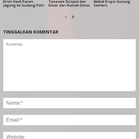
Kirim Hasil Panen
Tanasale Dicopot dan
Akibat Erupsi Gunung
Jagung ke Gudang Polri
Diusir dari Rumah Dinas
Semeru
TINGGALKAN KOMENTAR