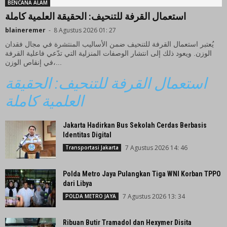
BENCANA ALAM
استعمال القرفة للتنحيف: الحقيقة العلمية كاملة
blaineremer
-
8 Agustus 2026 01: 27
يُعتبر استعمال القرفة للتنحيف ضمن الأساليب المنتشرة في مجال فقدان
الوزن. ويعود ذلك إلى انتشار الوصفات المنزلية التي تدّعي فاعلية القرفة
في إنقاص الوزن،...
استعمال القرفة للتنحيف: الحقيقة
العلمية كاملة
Jakarta Hadirkan Bus Sekolah Cerdas Berbasis
Identitas Digital
7 Agustus 2026 14: 46
Transportasi Jakarta
Polda Metro Jaya Pulangkan Tiga WNI Korban TPPO
dari Libya
7 Agustus 2026 13: 34
POLDA METRO JAYA
Ribuan Butir Tramadol dan Hexymer Disita