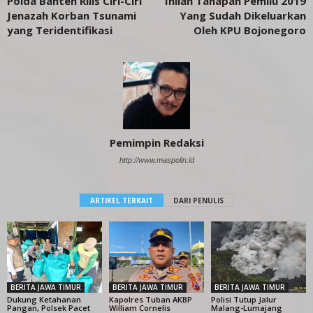
Polda Banten Rilis Ciri-Ciri
Inilah Tahapan Pemilu 2019
Jenazah Korban Tsunami
Yang Sudah Dikeluarkan
yang Teridentifikasi
Oleh KPU Bojonegoro
Pemimpin Redaksi
http://www.maspolin.id
ARTIKEL TERKAIT
DARI PENULIS
BERITA JAWA TIMUR
BERITA JAWA TIMUR
BERITA JAWA TIMUR
Dukung Ketahanan
Kapolres Tuban AKBP
Polisi Tutup Jalur
Pangan, Polsek Pacet
William Cornelis
Malang-Lumajang