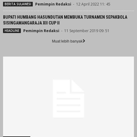
Pemimpin Redaksi
-
12 April 2022 11: 45
BERITA SULAWESI
BUPATI HUMBANG HASUNDUTAN MEMBUKA TURNAMEN SEPAKBOLA
SISINGAMANGARAJA XII CUP II
Pemimpin Redaksi
-
11 September 2019 09: 51
HEADLINE
Muat lebih banyak