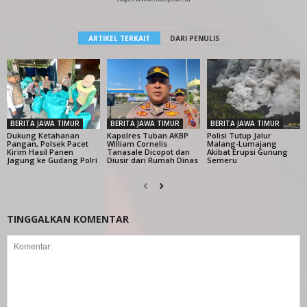
ARTIKEL TERKAIT
DARI PENULIS
BERITA JAWA TIMUR
BERITA JAWA TIMUR
BERITA JAWA TIMUR
Dukung Ketahanan
Kapolres Tuban AKBP
Polisi Tutup Jalur
Pangan, Polsek Pacet
William Cornelis
Malang-Lumajang
Kirim Hasil Panen
Tanasale Dicopot dan
Akibat Erupsi Gunung
Jagung ke Gudang Polri
Diusir dari Rumah Dinas
Semeru
TINGGALKAN KOMENTAR