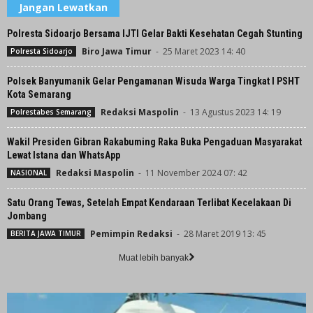
Jangan Lewatkan
Polresta Sidoarjo Bersama IJTI Gelar Bakti Kesehatan Cegah Stunting
Biro Jawa Timur
-
25 Maret 2023 14: 40
Polresta Sidoarjo
Polsek Banyumanik Gelar Pengamanan Wisuda Warga Tingkat I PSHT
Kota Semarang
Redaksi Maspolin
-
13 Agustus 2023 14: 19
Polrestabes Semarang
Wakil Presiden Gibran Rakabuming Raka Buka Pengaduan Masyarakat
Lewat Istana dan WhatsApp
Redaksi Maspolin
-
11 November 2024 07: 42
NASIONAL
Satu Orang Tewas, Setelah Empat Kendaraan Terlibat Kecelakaan Di
Jombang
Pemimpin Redaksi
-
28 Maret 2019 13: 45
BERITA JAWA TIMUR
Muat lebih banyak