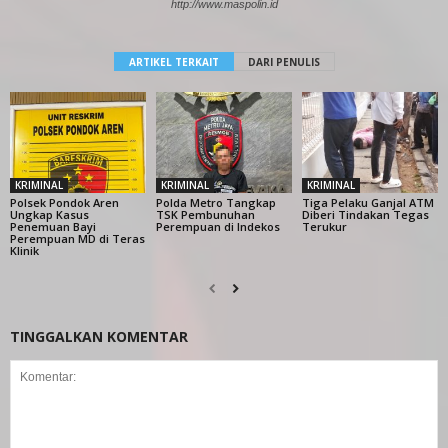
http://www.maspolin.id
ARTIKEL TERKAIT
DARI PENULIS
KRIMINAL
KRIMINAL
KRIMINAL
Polsek Pondok Aren
Polda Metro Tangkap
Tiga Pelaku Ganjal ATM
Ungkap Kasus
TSK Pembunuhan
Diberi Tindakan Tegas
Penemuan Bayi
Perempuan di Indekos
Terukur
Perempuan MD di Teras
Klinik
TINGGALKAN KOMENTAR